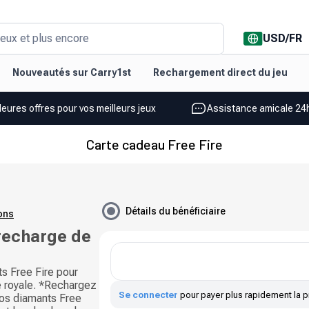
USD
/
FR
eux et plus encore
Nouveautés sur Carry1st
Rechargement direct du jeu
leures offres pour vos meilleurs jeux
Assistance amicale 24h
Carte cadeau Free Fire
Détails du bénéficiaire
ions
recharge de
s Free Fire pour
le royale. *Rechargez
Se connecter
pour payer plus rapidement la p
vos diamants Free