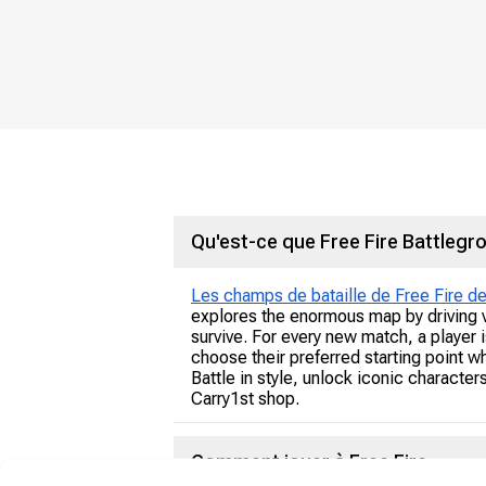
Qu'est-ce que Free Fire Battlegr
Les champs de bataille de Free Fire d
explores the enormous map by driving ve
survive. For every new match, a player i
choose their preferred starting point w
Battle in style, unlock iconic character
Carry1st shop.
Comment jouer à Free Fire