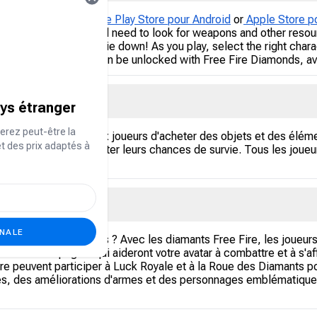
ame from either
Google Play Store pour Android
or
Apple Store p
nd, after which you will need to look for weapons and other resou
vels, so they do not die down! As you play, select the right chara
vantage. Characters can be unlocked with Free Fire Diamonds, ava
Fire ?
ays étranger
erez peut-être la
 du jeu qui permet aux joueurs d'acheter des objets et des élé
et des prix adaptés à
nce de jeu et d'augmenter leurs chances de survie. Tous les joueur
Fire ?
ONALE
es diamants brillants ? Avec les diamants Free Fire, les joueu
aux de compagnie qui aideront votre avatar à combattre et à s'a
 Fire peuvent participer à Luck Royale et à la Roue des Diamants
es, des améliorations d'armes et des personnages emblématique