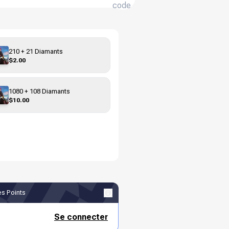
code
210 + 21 Diamants
$2.00
1080 + 108 Diamants
$10.00
s Points
Se connecter