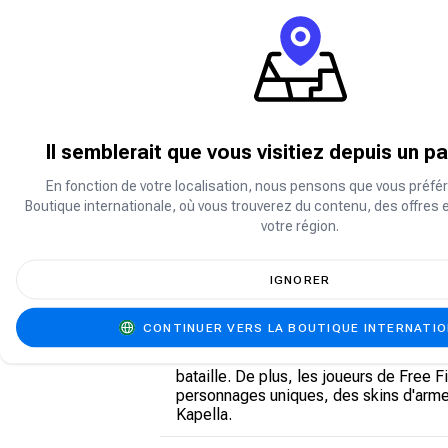
Download Garena’s Free Fire mobile g
game starts with you landing on an isla
way, ensure to check out your energy le
playing style which may give you an ad
Qu'est-ce que les diamants Free 
Il semblerait que vous visitiez depuis un p
En fonction de votre localisation, nous pensons que vous préfér
Les diamants Free Fire sont la monnaie
Boutique internationale, où vous trouverez du contenu, des offres 
Free Fire afin d'améliorer leur expérie
votre région.
diamants.
IGNORER
À quoi servent les diamants Free 
CONTINUER VERS LA BOUTIQUE INTERNATI
Vous vous demandez comment utiliser c
notamment des skins d'armes et d'anim
bataille. De plus, les joueurs de Free
personnages uniques, des skins d'arm
Kapella.