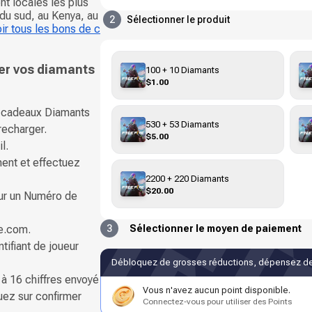
nt locales les plus
 du sud, au Kenya, au
2
Sélectionner le produit
ir tous les bons de c
er vos diamants
100 + 10 Diamants
$1.00
s-cadeaux Diamants
530 + 53 Diamants
recharger.
$5.00
l.
ent et effectuez
2200 + 220 Diamants
$20.00
our un Numéro de
e.com.
3
Sélectionner le moyen de paiement
tifiant de joueur
Débloquez de grosses réductions, dépensez de
à 16 chiffres envoyé
Vous n'avez aucun point disponible.
uez sur confirmer
Connectez-vous pour utiliser des Points