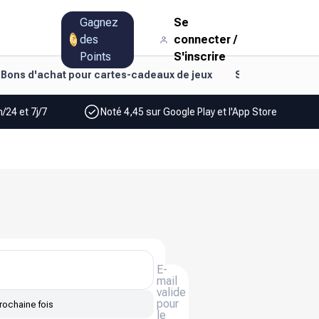
Gagnez
Se
des
connecter
/
Points
S'inscrire
Bons d'achat pour cartes-cadeaux de jeux
Style de vie et d
/24 et 7j/7
Noté 4,45 sur Google Play et l'App Store
E-
mail
valide
pour
rochaine fois
le