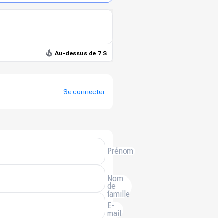
Au-dessus de 7 $
Se connecter
Prénom
Nom
de
famille
E-
mail