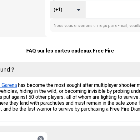
(+1)
Nous vous enverrons un reçu par e-mail, veuille
FAQ sur les cartes cadeaux Free Fire
ound ?
e Garena
has become the most sought after multiplayer shooter m
hicles, hiding in the wild, or becoming invisible by probing under
s put against 50 other players, all of whom are fighting to survive
here they land with parachutes and must remain in the safe zone f
s, and be the last warrior to survive by purchasing a Free Fire Di