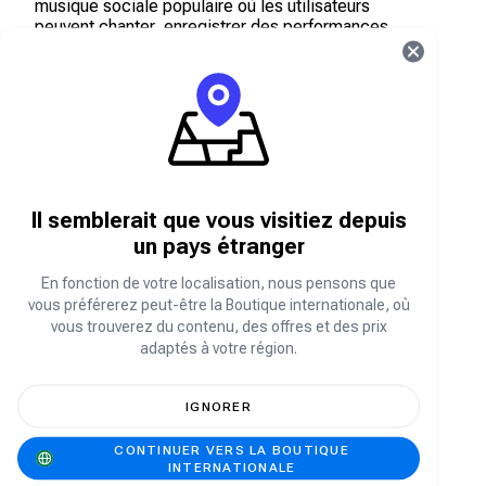
musique sociale populaire où les utilisateurs
peuvent chanter, enregistrer des performances,
diffuser en direct, participer à des duos et se
connecter avec des mélomanes du monde
entier.
Que sont les pièces StarMaker ?
Les pièces StarMaker sont la monnaie virtuelle
Il semblerait que vous visitiez depuis
de l'application utilisée pour:
un pays étranger
Envoyez des cadeaux virtuels aux chanteurs et
streamers
En fonction de votre localisation, nous pensons que
Accédez aux fonctionnalités premium
vous préférerez peut-être la Boutique internationale, où
Participez aux événements en direct
vous trouverez du contenu, des offres et des prix
adaptés à votre région.
Améliorez votre expérience StarMaker grâce à
divers achats et interactions intégrés à
l'application.
IGNORER
CONTINUER VERS LA BOUTIQUE
Comment recharger mes pièces StarMaker
INTERNATIONALE
sur la boutique Carry1st ?