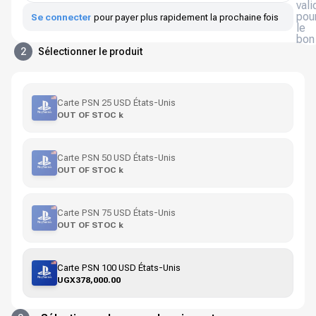
vali
pou
Se connecter
pour payer plus rapidement la prochaine fois
le
bon
2
Sélectionner le produit
Carte PSN 25 USD États-Unis
OUT OF STOC k
Carte PSN 50 USD États-Unis
OUT OF STOC k
Carte PSN 75 USD États-Unis
OUT OF STOC k
Carte PSN 100 USD États-Unis
UGX378,000.00