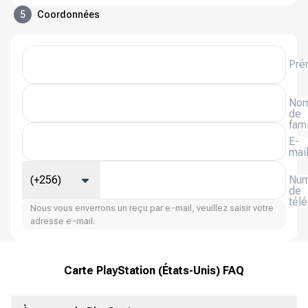
5
Coordonnées
Pré
No
de
fami
E-
mai
(+256)
Num
de
tél
Nous vous enverrons un reçu par e-mail, veuillez saisir votre
adresse e-mail.
Carte PlayStation (États-Unis) FAQ