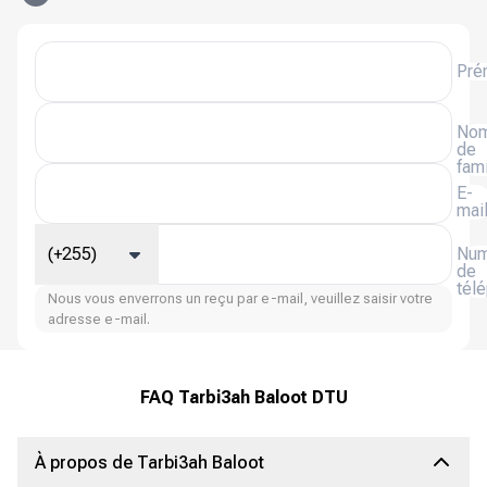
Pré
No
de
fami
E-
mai
(+255)
Num
de
tél
Nous vous enverrons un reçu par e-mail, veuillez saisir votre
adresse e-mail.
FAQ Tarbi3ah Baloot DTU
À propos de Tarbi3ah Baloot