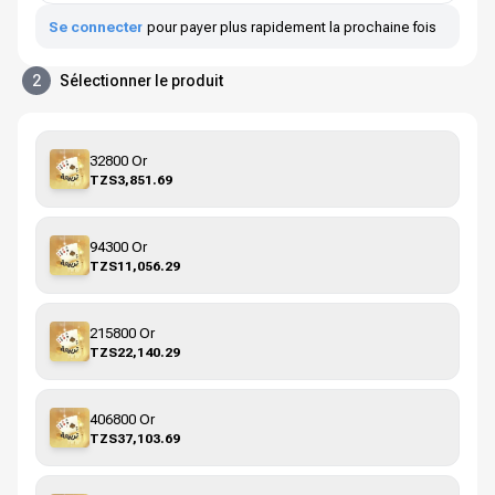
Se connecter
pour payer plus rapidement la prochaine fois
2
Sélectionner le produit
32800 Or
TZS3,851.69
94300 Or
TZS11,056.29
215800 Or
TZS22,140.29
406800 Or
TZS37,103.69