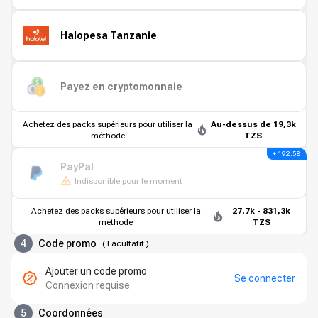
Halopesa Tanzanie
Payez en cryptomonnaie
Achetez des packs supérieurs pour utiliser la
Au-dessus de 19,3k
méthode
TZS
+ 192.58
PayPal
Indisponible pour le moment
Achetez des packs supérieurs pour utiliser la
27,7k - 831,3k
méthode
TZS
4
Code promo
(
Facultatif
)
Ajouter un code promo
Se connecter
Connexion requise
5
Coordonnées