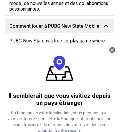
mode, de nouvelles armes et des collaborations
passionnantes.
Comment jouer à PUBG New State Mobile
PUBG New State is a free-to-play game where
players must explore vast Battlegrounds in
search of strategically placed weapons,
vehicles, and consumables in order to fight for
survival in an ever-shrinking play area. To
enhance your gaming experience purchase
PUBG New state Mobile gift vouchers online on
Boutique Carry1st
.
Où acheter des cartes-cadeaux PUBG New
Il semblerait que vous visitiez depuis
State Mobile en ligne
un pays étranger
Grab your PUBG New State Mobile gift card
En fonction de votre localisation, nous pensons que
vouchers from the
Boutique Carry1st
. We accept
vous préférerez peut-être la Boutique internationale, où
secure payment methods, like PayPal, Chipper,
vous trouverez du contenu, des offres et des prix
Crypto, bank transfers, and more. We also offer
adaptés à votre région.