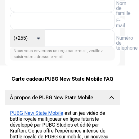
Nom
de
famille
E-
mail
(+255)
Numéro
de
téléphone
Nous vous enverrons un reçu par e-mail, veuillez
saisir votre adresse e-mail.
Carte cadeau PUBG New State Mobile FAQ
À propos de PUBG New State Mobile
PUBG New State Mobile
est un jeu vidéo de
battle royale multijoueur en ligne futuriste
développé par PUBG Studios et édité par
Krafton. Ce jeu offre l'expérience intense de
battle royale de PUBG sur mobile, un nouveau