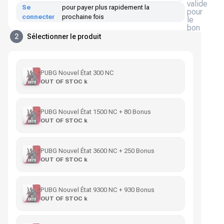
valide
Se
pour payer plus rapidement la
pour
connecter
prochaine fois
le
bon
2
Sélectionner le produit
PUBG Nouvel État 300 NC
OUT OF STOC k
PUBG Nouvel État 1500 NC + 80 Bonus
OUT OF STOC k
PUBG Nouvel État 3600 NC + 250 Bonus
OUT OF STOC k
PUBG Nouvel État 9300 NC + 930 Bonus
OUT OF STOC k