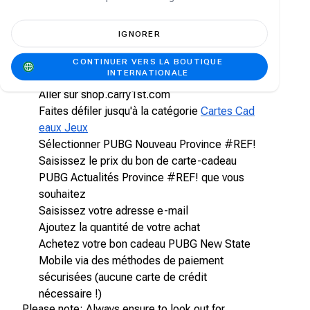
affordable rates with discounted prices and
offers from time to time!
IGNORER
Comment acheter des cartes-cadeaux
PUBG New State Mobile en ligne sur la
CONTINUER VERS LA BOUTIQUE
INTERNATIONALE
boutique Carry1st
Aller sur shop.carry1st.com
Faites défiler jusqu'à la catégorie
Cartes Cad
eaux Jeux
Sélectionner PUBG Nouveau Province #REF!
Saisissez le prix du bon de carte-cadeau
PUBG Actualités Province #REF! que vous
souhaitez
Saisissez votre adresse e-mail
Ajoutez la quantité de votre achat
Achetez votre bon cadeau PUBG New State
Mobile via des méthodes de paiement
sécurisées (aucune carte de crédit
nécessaire !)
Please note: Always ensure to look out for