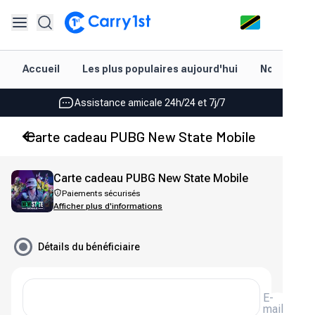
Rechargement et livraison instantanés
Accueil
Les plus populaires aujourd'hui
Nouveautés
Les meilleures offres pour vos meilleurs jeux
Assistance amicale 24h/24 et 7j/7
Noté 4,45 sur Google Play et l'App Store
Carte cadeau PUBG New State Mobile
Rechargement et livraison instantanés
Carte cadeau PUBG New State Mobile
Les meilleures offres pour vos meilleurs jeux
Paiements sécurisés
Afficher plus d'informations
Assistance amicale 24h/24 et 7j/7
Noté 4,45 sur Google Play et l'App Store
Détails du bénéficiaire
E-
mail