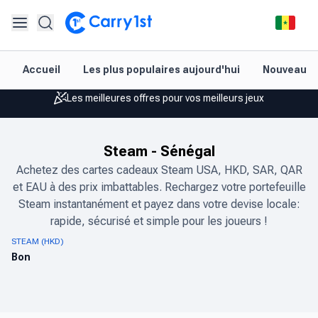
Rechargement et livraison instantanés
Accueil
Les plus populaires aujourd'hui
Nouveautés
Les meilleures offres pour vos meilleurs jeux
Assistance amicale 24h/24 et 7j/7
Noté 4,45 sur Google Play et l'App Store
Steam
-
Sénégal
Achetez des cartes cadeaux Steam USA, HKD, SAR, QAR
Rechargement et livraison instantanés
et EAU à des prix imbattables. Rechargez votre portefeuille
Steam instantanément et payez dans votre devise locale:
Les meilleures offres pour vos meilleurs jeux
rapide, sécurisé et simple pour les joueurs !
Assistance amicale 24h/24 et 7j/7
STEAM (HKD)
Bon
Noté 4,45 sur Google Play et l'App Store