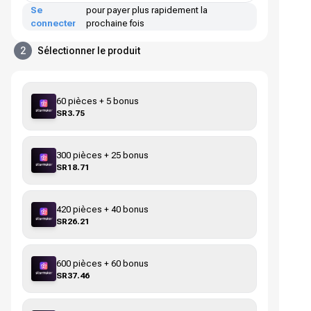
Se
pour payer plus rapidement la
connecter
prochaine fois
2
Sélectionner le produit
60 pièces + 5 bonus
SR3.75
300 pièces + 25 bonus
SR18.71
420 pièces + 40 bonus
SR26.21
600 pièces + 60 bonus
SR37.46