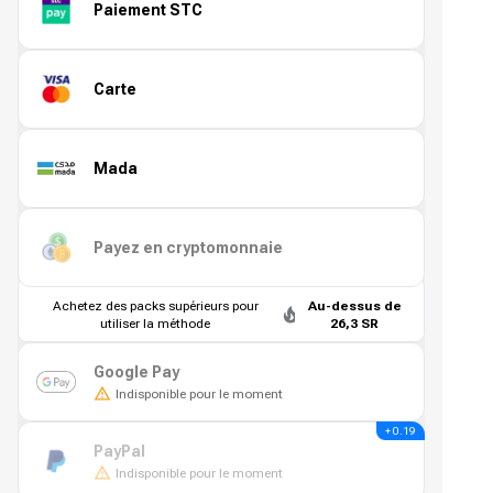
Paiement STC
Carte
Mada
Payez en cryptomonnaie
Achetez des packs supérieurs pour
Au-dessus de
utiliser la méthode
26,3 SR
Google Pay
Indisponible pour le moment
+ 0.19
PayPal
Indisponible pour le moment