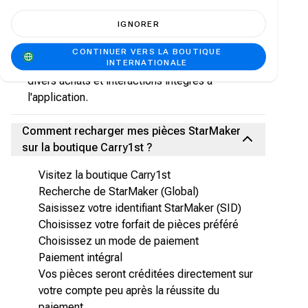
streamers
IGNORER
Accédez aux fonctionnalités premium
Participez aux événements en direct
CONTINUER VERS LA BOUTIQUE
INTERNATIONALE
Améliorez votre expérience StarMaker grâce à
divers achats et interactions intégrés à
l'application.
Comment recharger mes pièces StarMaker
sur la boutique Carry1st ?
Visitez la boutique Carry1st
Recherche de StarMaker (Global)
Saisissez votre identifiant StarMaker (SID)
Choisissez votre forfait de pièces préféré
Choisissez un mode de paiement
Paiement intégral
Vos pièces seront créditées directement sur
votre compte peu après la réussite du
paiement.