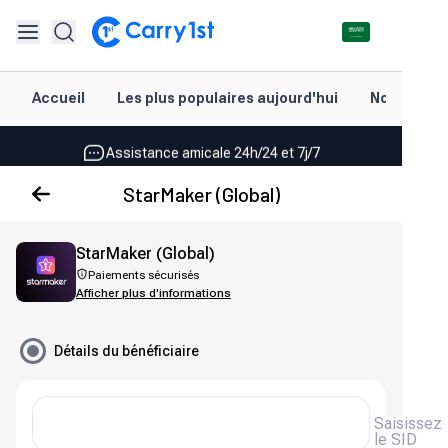
Rechargement et livraison instantanés
Accueil
Les plus populaires aujourd'hui
Nouveautés
Les meilleures offres pour vos meilleurs jeux
Assistance amicale 24h/24 et 7j/7
Noté 4,45 sur Google Play et l'App Store
StarMaker (Global)
Rechargement et livraison instantanés
StarMaker (Global)
Les meilleures offres pour vos meilleurs jeux
Paiements sécurisés
Afficher plus d'informations
Assistance amicale 24h/24 et 7j/7
Noté 4,45 sur Google Play et l'App Store
Détails du bénéficiaire
Saisissez
le SID