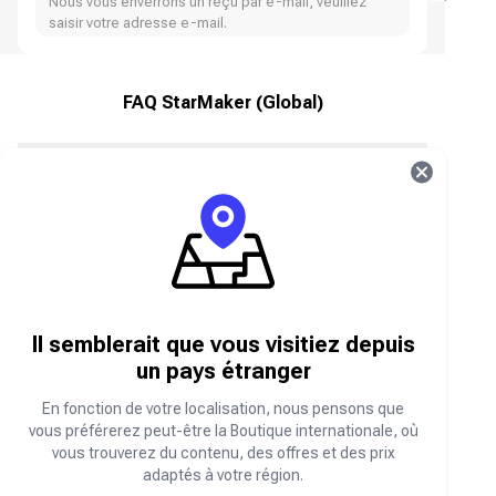
Nous vous enverrons un reçu par e-mail, veuillez
saisir votre adresse e-mail.
FAQ StarMaker (Global)
À propos de StarMaker (Global)
StarMaker est une plateforme de karaoké et de
musique sociale populaire où les utilisateurs
peuvent chanter, enregistrer des performances,
diffuser en direct, participer à des duos et se
connecter avec des mélomanes du monde
entier.
Il semblerait que vous visitiez depuis
un pays étranger
Que sont les pièces StarMaker ?
En fonction de votre localisation, nous pensons que
vous préférerez peut-être la Boutique internationale, où
Les pièces StarMaker sont la monnaie virtuelle
vous trouverez du contenu, des offres et des prix
de l'application utilisée pour:
adaptés à votre région.
Envoyez des cadeaux virtuels aux chanteurs et