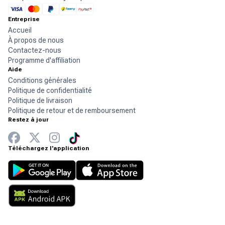
Entreprise
Accueil
À propos de nous
Contactez-nous
Programme d'affiliation
Aide
Conditions générales
Politique de confidentialité
Politique de livraison
Politique de retour et de remboursement
Restez à jour
Téléchargez l'application