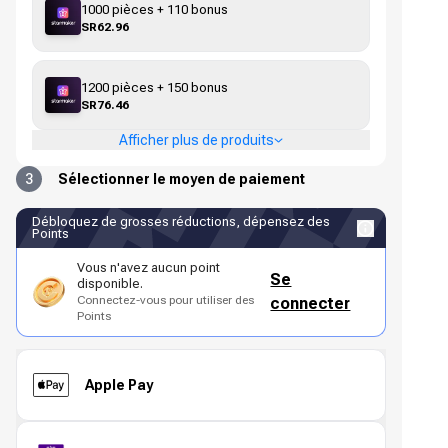
1000 pièces + 110 bonus
SR62.96
1200 pièces + 150 bonus
SR76.46
Afficher plus de produits
3
Sélectionner le moyen de paiement
Débloquez de grosses réductions, dépensez des
Points
Vous n'avez aucun point
Se
disponible.
Connectez-vous pour utiliser des
connecter
Points
Apple Pay