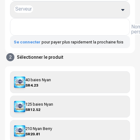
Serveur
Nom
per
Se connecter
pour payer plus rapidement la prochaine fois
2
Sélectionner le produit
40 baies Nyan
SR4.23
125 baies Nyan
SR12.52
210 Nyan Berry
SR20.81