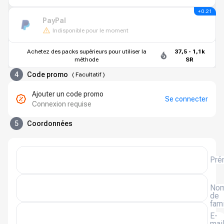
+ 0.21
PayPal
Indisponible pour le moment
Achetez des packs supérieurs pour utiliser la
37,5 - 1,1k
méthode
SR
4
Code promo
(
Facultatif
)
Ajouter un code promo
Se connecter
Connexion requise
5
Coordonnées
Pré
No
de
fami
E-
mai