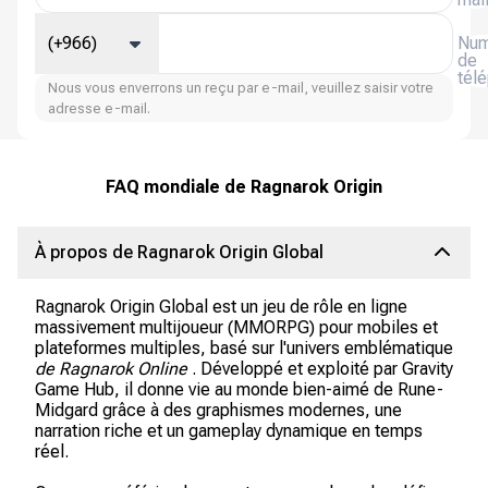
(+966)
Num
de
tél
Nous vous enverrons un reçu par e-mail, veuillez saisir votre
adresse e-mail.
FAQ mondiale de Ragnarok Origin
À propos de Ragnarok Origin Global
Ragnarok Origin Global est un jeu de rôle en ligne
massivement multijoueur (MMORPG) pour mobiles et
plateformes multiples, basé sur l'univers emblématique
de Ragnarok Online
. Développé et exploité par Gravity
Game Hub, il donne vie au monde bien-aimé de Rune-
Midgard grâce à des graphismes modernes, une
narration riche et un gameplay dynamique en temps
réel.