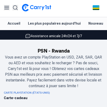
Rechargement et livraison instantanés
Accueil
Les plus populaires aujourd'hui
Nouveautés
Les meilleures offres pour vos meilleurs jeux
Assistance amicale 24h/24 et 7j/7
Noté 4,45 sur Google Play et l'App Store
PSN
-
Rwanda
Rechargement et livraison instantanés
Vous avez un compte PlayStation en USD, ZAR, SAR, QAR
ou AED et vous souhaitez le recharger ? Pas de souci,
Les meilleures offres pour vos meilleurs jeux
Carry1st est là pour vous ! Obtenez vos cartes cadeaux
Assistance amicale 24h/24 et 7j/7
PSN aux meilleurs prix avec paiement sécurisé et livraison
instantanée. Payez facilement dans votre devise locale et
Noté 4,45 sur Google Play et l'App Store
continuez à jouer sans limite !
CARTE PLAYSTATION (ÉTATS-UNIS)
Carte-cadeau