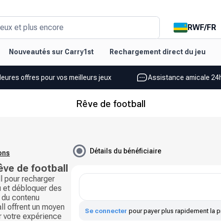
RWF
/
FR
eux et plus encore
Nouveautés sur Carry1st
Rechargement direct du jeu
leures offres pour vos meilleurs jeux
Assistance amicale 24h
Rêve de football
Détails du bénéficiaire
ions
êve de football
l pour recharger
u et débloquer des
t du contenu
ll offrent un moyen
Se connecter
pour payer plus rapidement la p
er votre expérience