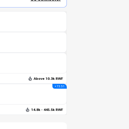
Above 10.3k RWF
+ 73.51
14.8k - 445.5k RWF