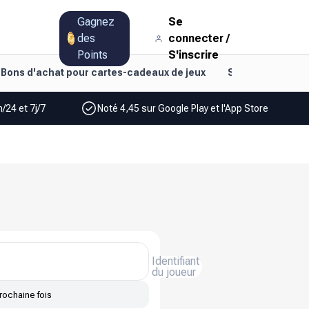
Gagnez
Se
des
connecter
/
Points
S'inscrire
Bons d'achat pour cartes-cadeaux de jeux
Style de vie et d
/24 et 7j/7
Noté 4,45 sur Google Play et l'App Store
Identifiant
du joueur
rochaine fois