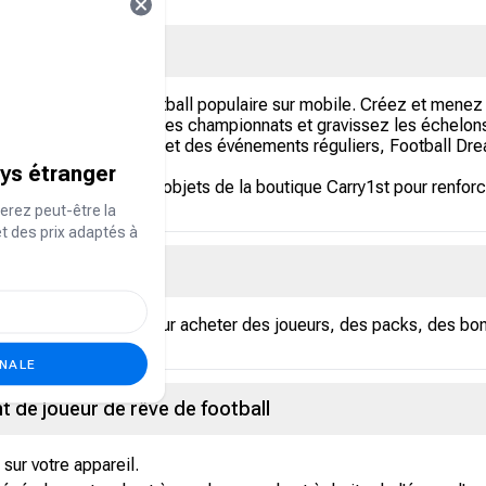
 et de gestion de football populaire sur mobile. Créez et menez v
tiques, participez à des championnats et gravissez les échelon
une stratégie poussée et des événements réguliers, Football Dr
ays étranger
aie virtuelle et des objets de la boutique Carry1st pour renfor
n.
erez peut-être la
et des prix adaptés à
otball ?
aie du jeu utilisée pour acheter des joueurs, des packs, des bon
ONALE
t de joueur de rêve de football
sur votre appareil.