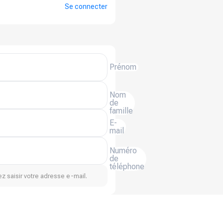
Se connecter
Prénom
Nom
de
famille
E-
mail
Numéro
de
téléphone
z saisir votre adresse e-mail.