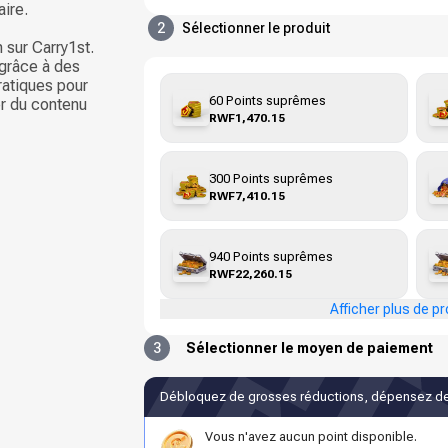
aire.
2
Sélectionner le produit
sur Carry1st.
 grâce à des
atiques pour
60 Points suprêmes
r du contenu
RWF1,470.15
300 Points suprêmes
RWF7,410.15
940 Points suprêmes
RWF22,260.15
Afficher plus de pr
3
Sélectionner le moyen de paiement
Débloquez de grosses réductions, dépensez de
Vous n'avez aucun point disponible.