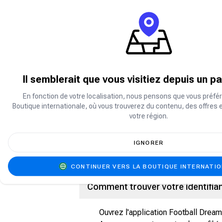
À propos du rêve de football
Football Dream est un jeu de simulation
Recrutez des joueurs, élaborez des tac
de renom. Avec un gameplay réaliste, 
fans de football et aux joueurs.
Il semblerait que vous visitiez depuis un p
Rechargez votre compte avec de la monn
premium et accélérer votre progressio
En fonction de votre localisation, nous pensons que vous préfér
Boutique internationale, où vous trouverez du contenu, des offres 
votre région.
Que sont les Points de rêve de fo
IGNORER
Les Points Football Dream sont la monn
jeu Football Dream.
CONTINUER VERS LA BOUTIQUE INTERNATI
Comment trouver votre identifian
Ouvrez l'application Football Dream 