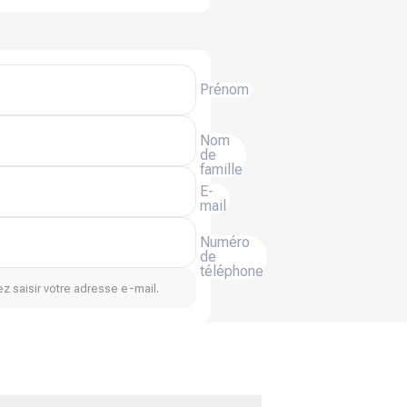
Prénom
Nom
de
famille
E-
mail
Numéro
de
téléphone
z saisir votre adresse e-mail.