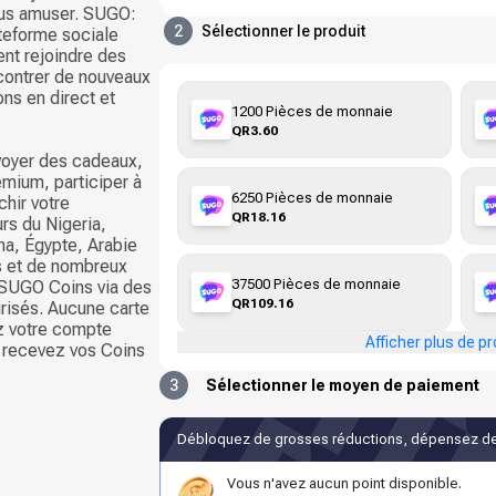
ous amuser. SUGO:
2
Sélectionner le produit
ateforme sociale
ent rejoindre des
contrer de nouveaux
ons en direct et
1200 Pièces de monnaie
QR3.60
voyer des cadeaux,
emium, participer à
6250 Pièces de monnaie
hir votre
QR18.16
urs du Nigeria,
na, Égypte, Arabie
s et de nombreux
37500 Pièces de monnaie
 SUGO Coins via des
QR109.16
risés. Aucune carte
ez votre compte
Afficher plus de pr
t recevez vos Coins
3
Sélectionner le moyen de paiement
Débloquez de grosses réductions, dépensez de
Vous n'avez aucun point disponible.