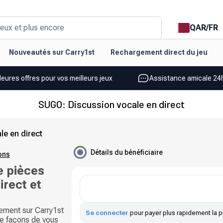
QAR
/
FR
eux et plus encore
Nouveautés sur Carry1st
Rechargement direct du jeu
leures offres pour vos meilleurs jeux
Assistance amicale 24h
SUGO: Discussion vocale en direct
e en direct
Détails du bénéficiaire
ions
 pièces
irect et
ement sur Carry1st
Se connecter
pour payer plus rapidement la p
e façons de vous