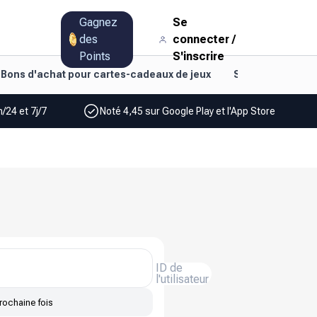
Gagnez
Se
des
connecter
/
Points
S'inscrire
Bons d'achat pour cartes-cadeaux de jeux
Style de vie et d
/24 et 7j/7
Noté 4,45 sur Google Play et l'App Store
ID de
l'utilisateur
rochaine fois