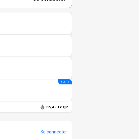
+ 0.18
36,4 - 1k QR
Se connecter