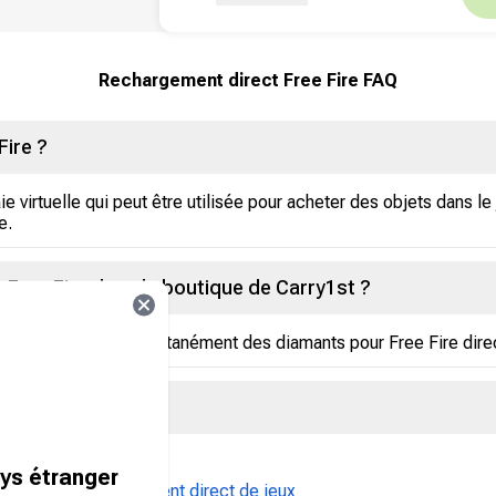
Rechargement direct Free Fire FAQ
Fire ?
 virtuelle qui peut être utilisée pour acheter des objets dans l
e.
 Free Fire dans la boutique de Carry1st ?
rmais recharger instantanément des diamants pour Free Fire dire
Free Fire ?
ays étranger
 catégorie
Rechargement direct de jeux