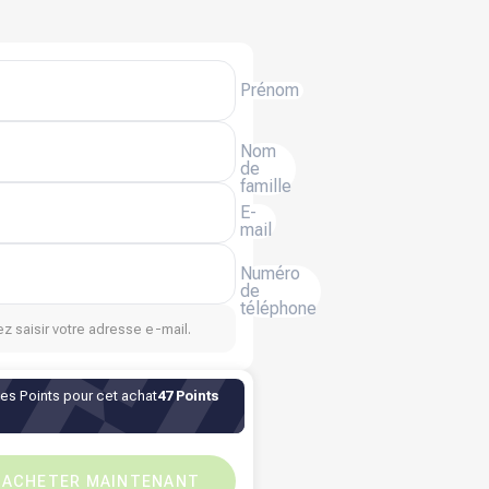
Prénom
Nom
de
famille
E-
mail
Numéro
de
téléphone
z saisir votre adresse e-mail.
des Points pour cet achat
47 Points
QR
38.22
QR
0
ACHETER MAINTENANT