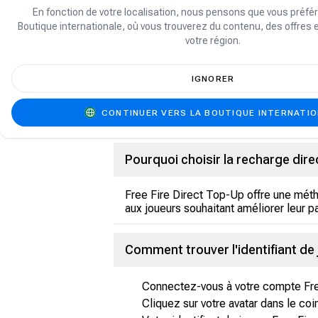
En fonction de votre localisation, nous pensons que vous préfér
Choisissez la valeur de diamants Fr
Boutique internationale, où vous trouverez du contenu, des offres 
budget.
votre région.
Saisissez votre identifiant de joueur
haut à gauche.
IGNORER
Finalisez votre commande et choisi
moyens de paiement, notamment par
CONTINUER VERS LA BOUTIQUE INTERNATI
Une fois le paiement effectué, les 
Pourquoi choisir la recharge dire
Free Fire Direct Top-Up offre une méth
aux joueurs souhaitant améliorer leur p
Comment trouver l'identifiant de 
Connectez-vous à votre compte Free
Cliquez sur votre avatar dans le co