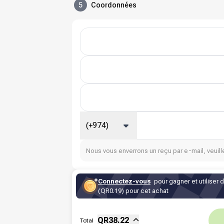
5
Coordonnées
(+974)
Nous vous enverrons un reçu par e-mail, veuille
Connectez-vous
pour gagner et utiliser 
(QR0.19) pour cet achat
Sous-total
Fee
QR
38.22
Total