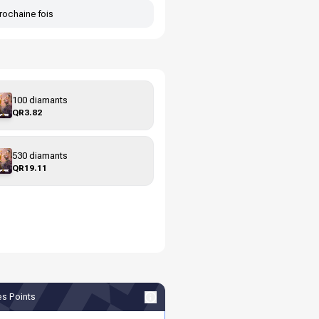
rochaine fois
100 diamants
QR3.82
530 diamants
QR19.11
s Points