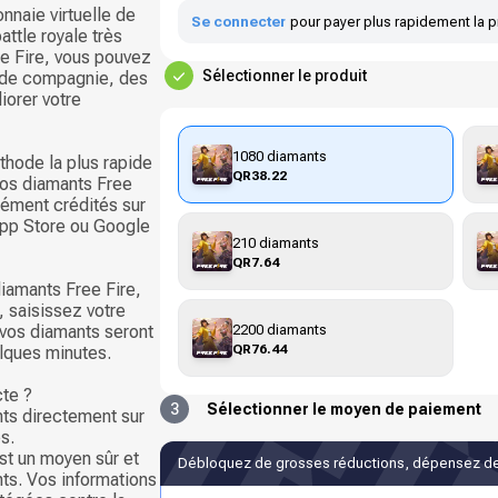
nnaie virtuelle de
Se connecter
pour payer plus rapidement la p
attle royale très
e Fire, vous pouvez
Sélectionner le produit
 de compagnie, des
iorer votre
1080 diamants
thode la plus rapide
QR38.22
vos diamants Free
nément crédités sur
App Store ou Google
210 diamants
QR7.64
iamants Free Fire,
, saisissez votre
2200 diamants
t vos diamants seront
QR76.44
lques minutes.
cte ?
3
Sélectionner le moyen de paiement
ts directement sur
s.
st un moyen sûr et
Débloquez de grosses réductions, dépensez de
ts. Vos informations