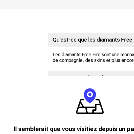
Qu'est-ce que les diamants Free 
Les diamants Free Fire sont une monnaie
de compagnie, des skins et plus encor
Qu'est-ce que la recharge directe
Les joueurs de Free Fire peuvent déso
Comment recharger les diamants 
Visitez shop.carry1st.com
Il semblerait que vous visitiez depuis un p
Faites défiler vers le bas jusqu'à la