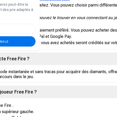
erez peut-être la
ee Fire que vous souhaitez. Vous pouvez choisir parmi différente
et des prix adaptés à
 Free Fire .
Free Fire pouvez le trouver en vous connectant au je
ssez votre mode de paiement préféré. Vous pouvez acheter des 
 carte bancaire, PayPal et Google Pay.
ONALE
diamants Free Fire que vous avez achetés seront crédités sur vo
cte Free Fire ?
ode instantanée et sans tracas pour acquérir des diamants, offra
arcours dans le jeu.
joueur Free Fire ?
 Fire .
in supérieur gauche.