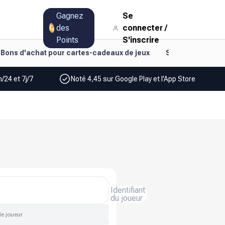
Gagnez
Se
des
connecter
/
Points
S'inscrire
Bons d'achat pour cartes-cadeaux de jeux
Style de vie et d
/24 et 7j/7
Noté 4,45 sur Google Play et l'App Store
Identifiant
du joueur
de joueur