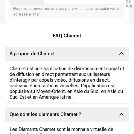
de
tél
Nous vous enverrons un reçu par e-mail, veuillez saisir votre
adresse e-mail.
FAQ Chamet
À propos de Chamet
Chamet est une application de divertissement social et
de diffusion en direct permettant aux utilisateurs
d'interagir par appels vidéo, diffusions en direct,
cadeaux et interactions virtuelles. L'application est
populaire au Moyen-Orient, en Asie du Sud, en Asie du
Sud-Est et en Amérique latine.
Que sont les diamants Chamet ?
Les Diamants Chamet sont la monnaie virtuelle de