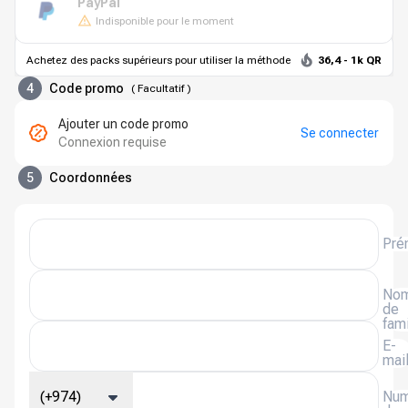
PayPal
Indisponible pour le moment
Achetez des packs supérieurs pour utiliser la méthode
36,4 - 1k QR
4
Code promo
(
Facultatif
)
Ajouter un code promo
Se connecter
Connexion requise
5
Coordonnées
Pré
No
de
fami
E-
mai
(+974)
Num