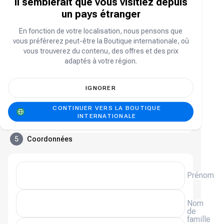
Il semblerait que vous visitiez depuis
Google Pay
un pays étranger
En fonction de votre localisation, nous pensons que
Payez en cryptomonnaie
vous préférerez peut-être la Boutique internationale, où
vous trouverez du contenu, des offres et des prix
adaptés à votre région.
Achetez des packs supérieurs pour
Au-dessus de
utiliser la méthode
2,7 OMR
IGNORER
4
Code promo
(
Facultatif
)
CONTINUER VERS LA BOUTIQUE
Ajouter un code promo
Se connecter
INTERNATIONALE
Connexion requise
5
Coordonnées
Prénom
Nom
de
famille