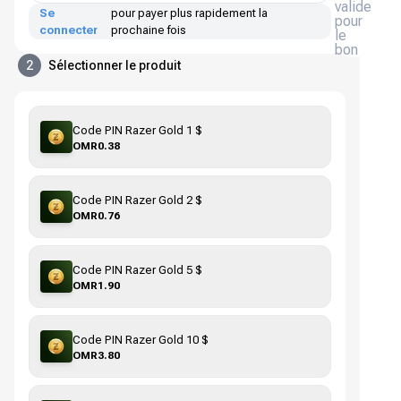
valide
Se
pour payer plus rapidement la
pour
connecter
prochaine fois
le
bon
2
Sélectionner le produit
Code PIN Razer Gold 1 $
OMR0.38
Code PIN Razer Gold 2 $
OMR0.76
Code PIN Razer Gold 5 $
OMR1.90
Code PIN Razer Gold 10 $
OMR3.80