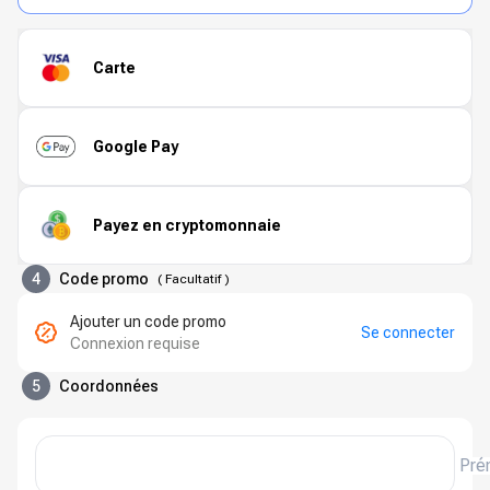
Carte
Google Pay
Payez en cryptomonnaie
4
Code promo
(
Facultatif
)
Ajouter un code promo
Se connecter
Connexion requise
5
Coordonnées
Pré