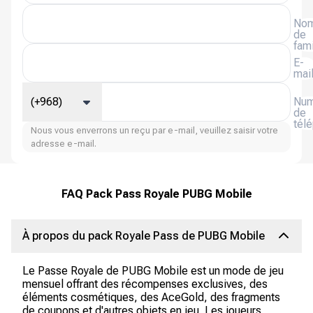
No
de
fami
E-
mai
(+968)
Num
de
tél
Nous vous enverrons un reçu par e-mail, veuillez saisir votre
adresse e-mail.
FAQ Pack Pass Royale PUBG Mobile
À propos du pack Royale Pass de PUBG Mobile
Le Passe Royale de PUBG Mobile est un mode de jeu
mensuel offrant des récompenses exclusives, des
éléments cosmétiques, des AceGold, des fragments
de coupons et d'autres objets en jeu. Les joueurs