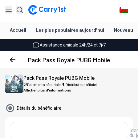
Rechargement et livraison instantanés
Accueil
Les plus populaires aujourd'hui
Nouveautés
Les meilleures offres pour vos meilleurs jeux
Assistance amicale 24h/24 et 7j/7
Noté 4,45 sur Google Play et l'App Store
Pack Pass Royale PUBG Mobile
Rechargement et livraison instantanés
Pack Pass Royale PUBG Mobile
Les meilleures offres pour vos meilleurs jeux
Paiements sécurisés
Distributeur officiel
Afficher plus d'informations
Assistance amicale 24h/24 et 7j/7
Noté 4,45 sur Google Play et l'App Store
Détails du bénéficiaire
Iden
du 