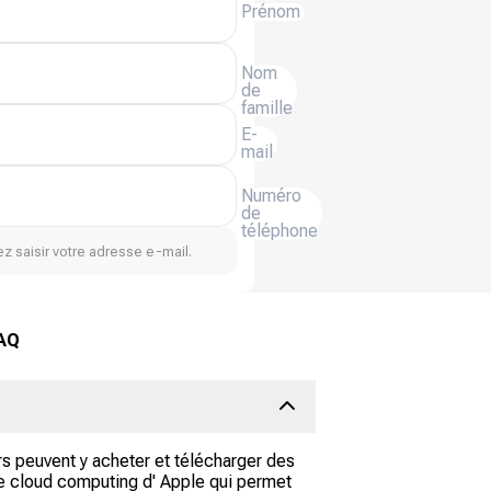
Prénom
Nom
de
famille
E-
mail
Numéro
de
téléphone
z saisir votre adresse e-mail.
FAQ
rs peuvent y acheter et télécharger des
 de cloud computing d' Apple qui permet