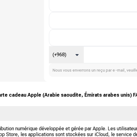
(+968)
Nous vous enverrons un reçu par e-mail, veuille
rte cadeau Apple (Arabie saoudite, Émirats arabes unis) 
ribution numérique développée et gérée par Apple. Les utilisateu
App Store, les applications sont stockées sur iCloud, le service