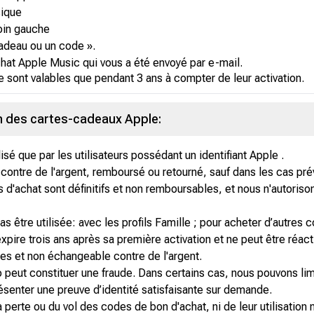
sique
oin gauche
cadeau ou un code ».
hat Apple Music qui vous a été envoyé par e-mail.
e sont valables que pendant 3 ans à compter de leur activation.
on des cartes-cadeaux Apple:
sé que par les utilisateurs possédant un identifiant Apple .
ntre de l'argent, remboursé ou retourné, sauf dans les cas prévu
s d'achat sont définitifs et non remboursables, et nous n'autor
s être utilisée: avec les profils Famille ; pour acheter d’autre
ire trois ans après sa première activation et ne peut être réact
res et non échangeable contre de l'argent.
 peut constituer une fraude. Dans certains cas, nous pouvons limi
senter une preuve d’identité satisfaisante sur demande.
 perte ou du vol des codes de bon d'achat, ni de leur utilisation 