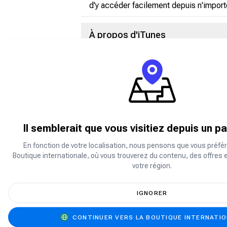
d'y accéder facilement depuis n'import
À propos d'iTunes
iTunes est un logiciel audio multicanal
des livres audio et d'autres enregistre
système de gestion pour appareils mobi
différentes stations.
À propos d' Apple Music
Il semblerait que vous visitiez depuis un p
Apple Music est un service de streamin
En fonction de votre localisation, nous pensons que vous préfér
préférés et de les écouter hors ligne. 
Boutique internationale, où vous trouverez du contenu, des offres 
préférés, profiter d'une expérience mus
votre région.
original.
IGNORER
Les cartes-cadeaux iTunes peuven
CONTINUER VERS LA BOUTIQUE INTERNATI