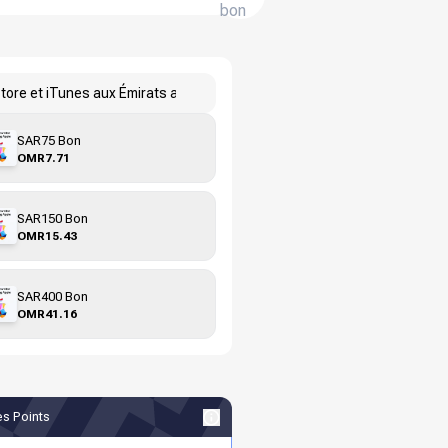
bon
e
tore et iTunes aux Émirats arabes unis
SAR75 Bon
OMR7.71
SAR150 Bon
OMR15.43
SAR400 Bon
OMR41.16
s Points