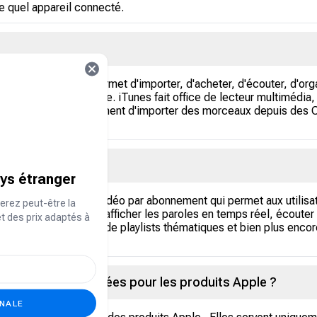
e quel appareil connecté.
 créé par Apple qui permet d'importer, d'acheter, d'écouter, d'or
ments à un prix modique. iTunes fait office de lecteur multimédia
les. Il permet également d'importer des morceaux depuis des CD 
ays étranger
g musical, audio et vidéo par abonnement qui permet aux utilisate
erez peut-être la
Ils peuvent également afficher les paroles en temps réel, écouter
et des prix adaptés à
icale personnalisée, de playlists thématiques et bien plus encor
t-elles être utilisées pour les produits Apple ?
ONALE