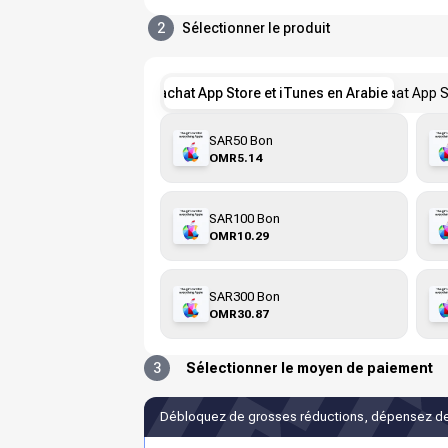
2
Sélectionner le produit
Bons d'achat App Store et iTunes en Arabie saoudit
Bons d'achat App S
SAR50 Bon
OMR5.14
SAR100 Bon
OMR10.29
SAR300 Bon
OMR30.87
3
Sélectionner le moyen de paiement
Débloquez de grosses réductions, dépensez de