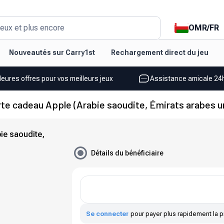
OMR
/
FR
eux et plus encore
Nouveautés sur Carry1st
Rechargement direct du jeu
leures offres pour vos meilleurs jeux
Assistance amicale 24h
te cadeau Apple (Arabie saoudite, Émirats arabes u
ie saoudite,
Détails du bénéficiaire
Se connecter
pour payer plus rapidement la p