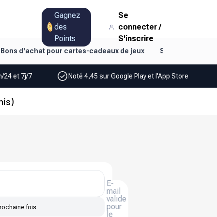
Gagnez
Se
des
connecter
/
Points
S'inscrire
Bons d'achat pour cartes-cadeaux de jeux
Style de vie et d
/24 et 7j/7
Noté 4,45 sur Google Play et l'App Store
nis)
E-
mail
valide
pour
rochaine fois
le