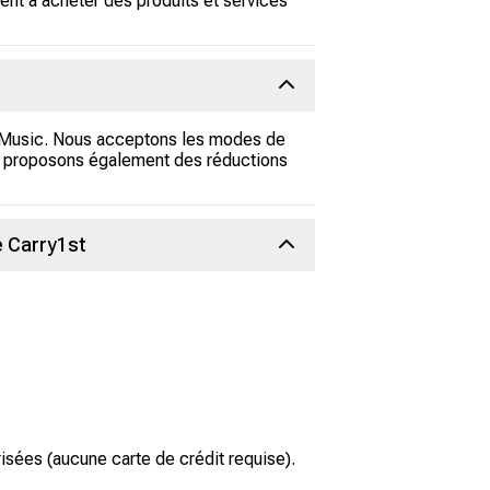
ent à acheter des produits et services
e Music. Nous acceptons les modes de
s proposons également des réductions
e Carry1st
sées (aucune carte de crédit requise).