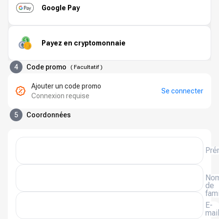
Google Pay
Payez en cryptomonnaie
4
Code promo
(
Facultatif
)
Ajouter un code promo
Se connecter
Connexion requise
5
Coordonnées
Pré
No
de
fami
E-
mai