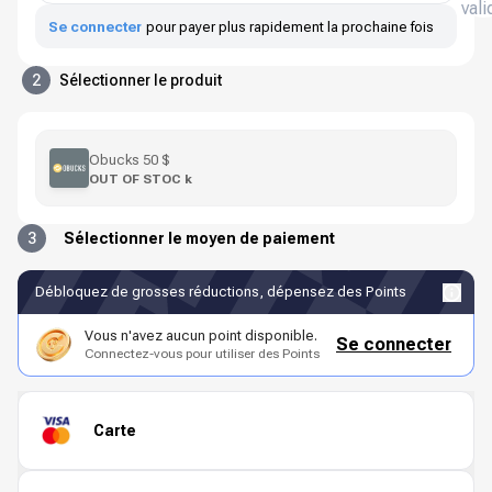
vali
Se connecter
pour payer plus rapidement la prochaine fois
2
Sélectionner le produit
Obucks 50 $
OUT OF STOC k
3
Sélectionner le moyen de paiement
Débloquez de grosses réductions, dépensez des Points
Vous n'avez aucun point disponible.
Se connecter
Connectez-vous pour utiliser des Points
Carte