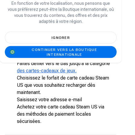
exclusives, de mises à jour automatiques et
En fonction de votre localisation, nous pensons que
d'autres avantages exceptionnels.
vous préférerez peut-être la Boutique internationale, où
vous trouverez du contenu, des offres et des prix
Comment acheter une carte cadeau Steam
adaptés à votre région.
US sur la boutique Carry1st ?
IGNORER
Suivez les étapes ci-dessous pour acheter votre
carte cadeau Steam US sur la boutique Carry1st:
CONTINUER VERS LA BOUTIQUE
INTERNATIONALE
Visitez shop.carry1st.com
Faites défiler vers le bas jusqu'à la catégorie
des cartes-cadeaux de jeux.
Choisissez le forfait de carte cadeau Steam
US que vous souhaitez recharger dès
maintenant.
Saisissez votre adresse e-mail
Achetez votre carte cadeau Steam US via
des méthodes de paiement locales
sécurisées.