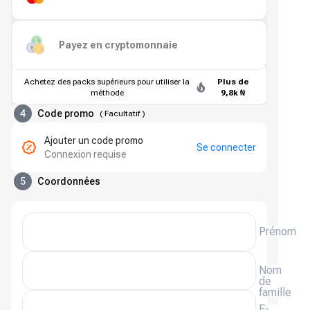
Payez en cryptomonnaie
Achetez des packs supérieurs pour utiliser la
Plus de
méthode
9,8k ₦
4
Code promo
(
Facultatif
)
Ajouter un code promo
Se connecter
Connexion requise
5
Coordonnées
Prénom
Nom
de
famille
E-