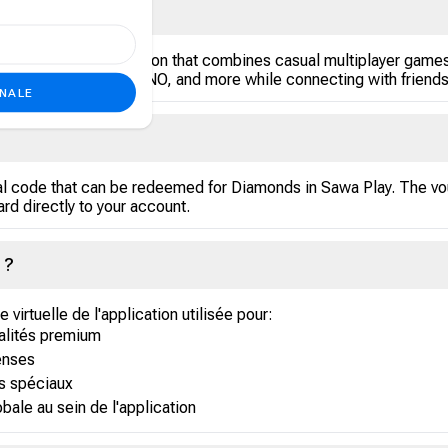
opular in the Gulf region that combines casual multiplayer games
arrom, Dominoes, UNO, and more while connecting with friends 
ONALE
tal code that can be redeemed for Diamonds in Sawa Play. The vo
rd directly to your account.
 ?
virtuelle de l'application utilisée pour:
nalités premium
enses
ts spéciaux
bale au sein de l'application