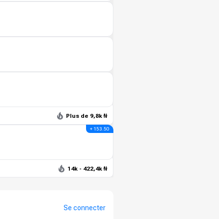
Plus de 9,8k ₦
+ 153.50
14k - 422,4k ₦
Se connecter