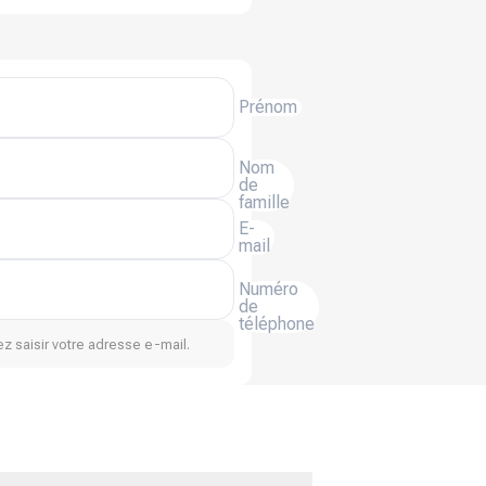
Prénom
Nom
de
famille
E-
mail
Numéro
de
téléphone
z saisir votre adresse e-mail.