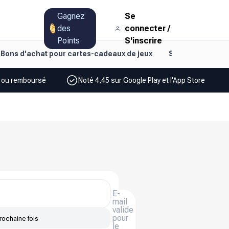
Gagnez
Se
des
connecter
/
Points
S'inscrire
Bons d'achat pour cartes-cadeaux de jeux
Style de vie et d
% ou remboursé
Noté 4,45 sur Google Play et l'App Store
E-
mail
valide
pour
rochaine fois
le