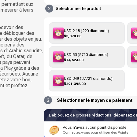
, permettant aux
2
Sélectionner le produit
 mesurer à leurs
ecevoir des
USD 2.18 (220 diamonds)
de débloquer des
₦3,070.00
r des objets en jeu,
iciper à des
 d' Arabie saoudite,
USD 53 (5710 diamonds)
ït, du Qatar, de
₦74,624.00
s pays peuvent
a Play grâce à des
écurisées. Aucune
USD 349 (37721 diamonds)
hetez votre bon,
₦491,392.00
t et profitez
3
Sélectionner le moyen de paiement
Débloquez de grosses réductions, dépensez de
Vous n'avez aucun point disponible.
Connectez-vous pour utiliser des Points