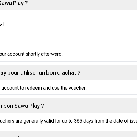
Sawa Play ?
al
our account shortly afterward.
y pour utiliser un bon d'achat ?
y account to redeem and use the voucher.
un bon Sawa Play ?
hers are generally valid for up to 365 days from the date of iss