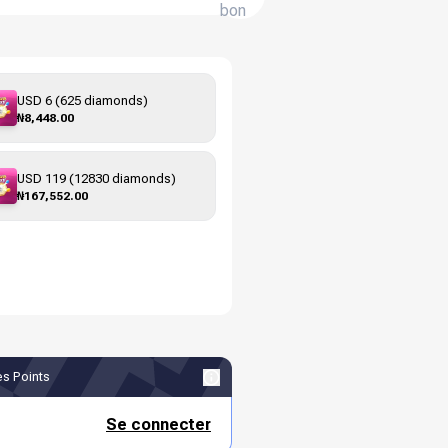
bon
USD 6 (625 diamonds)
₦8,448.00
USD 119 (12830 diamonds)
₦167,552.00
s Points
Se connecter