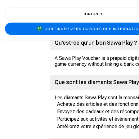
Qu'est-ce que Sawa Play ?
IGNORER
Sawa Play is a social gaming platform p
enjoy games such as Jackaroo, Ludo, C
CONTINUER VERS LA BOUTIQUE INTERNATI
Qu'est-ce qu'un bon Sawa Play ?
A Sawa Play Voucher is a prepaid digi
game currency without linking a bank ca
Que sont les diamants Sawa Play
Les diamants Sawa Play sont la monnaie 
Achetez des articles et des fonction
Envoyez des cadeaux et des récomp
Participez aux activités et événemen
Améliorez votre expérience de jeu glo