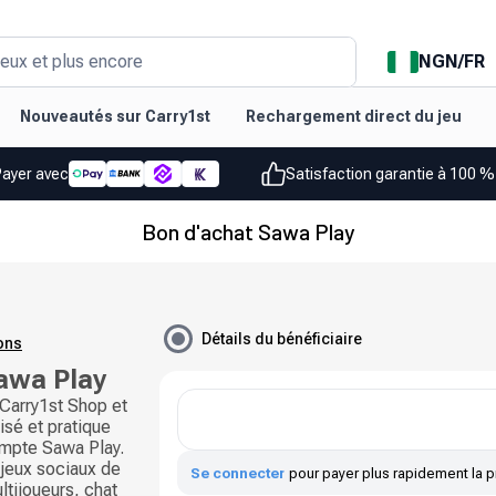
NGN
/
FR
eux et plus encore
Nouveautés sur Carry1st
Rechargement direct du jeu
Payer avec
Satisfaction garantie à 100 
Bon d'achat Sawa Play
Détails du bénéficiaire
ions
awa Play
Carry1st Shop et
isé et pratique
ompte Sawa Play.
 jeux sociaux de
Se connecter
pour payer plus rapidement la p
ltijoueurs, chat