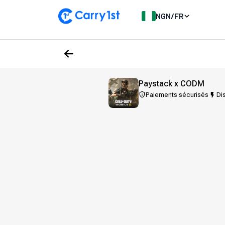
NGN
/
FR
Paystack x CODM
Paiements sécurisés
Dis