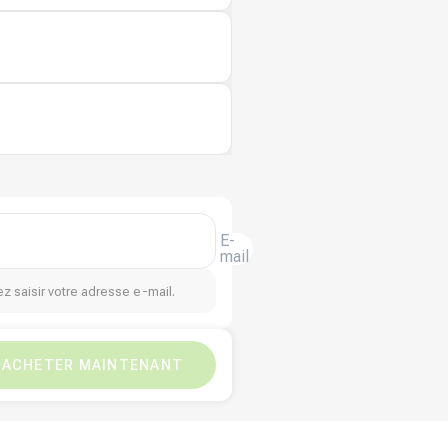
E-
mail
z saisir votre adresse e-mail.
₦
16,500
₦
0
ACHETER MAINTENANT