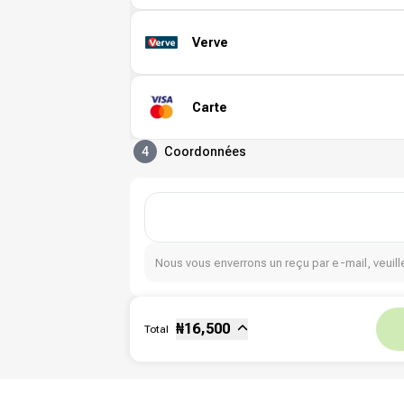
Verve
Carte
4
Coordonnées
Nous vous enverrons un reçu par e-mail, veuille
Sous-total
Fee
₦
16,500
Total