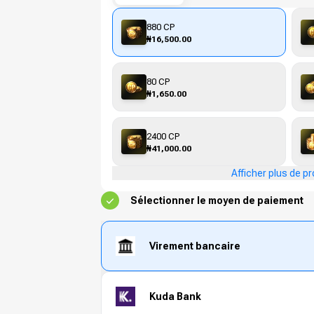
880 CP
₦16,500.00
80 CP
₦1,650.00
2400 CP
₦41,000.00
Afficher plus de pr
Sélectionner le moyen de paiement
Virement bancaire
Kuda Bank