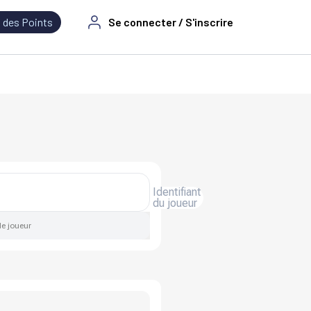
 des Points
Se connecter / S'inscrire
Identifiant
du joueur
de joueur