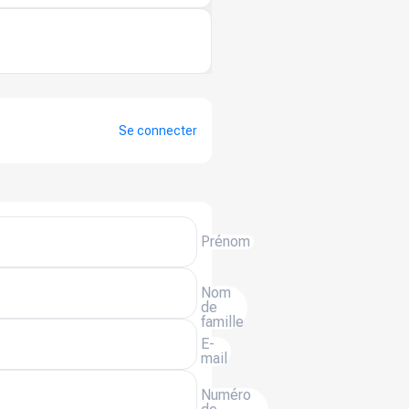
Se connecter
Prénom
Nom
de
famille
E-
mail
Numéro