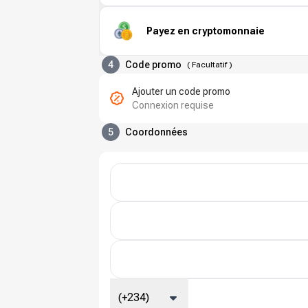
Payez en cryptomonnaie
4
Code promo
(
Facultatif
)
Ajouter un code promo
Connexion requise
5
Coordonnées
(+234)