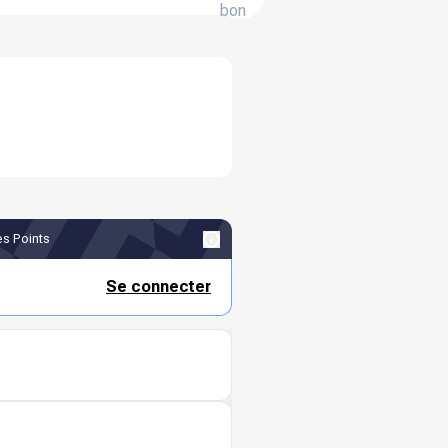
bon
s Points
Se connecter