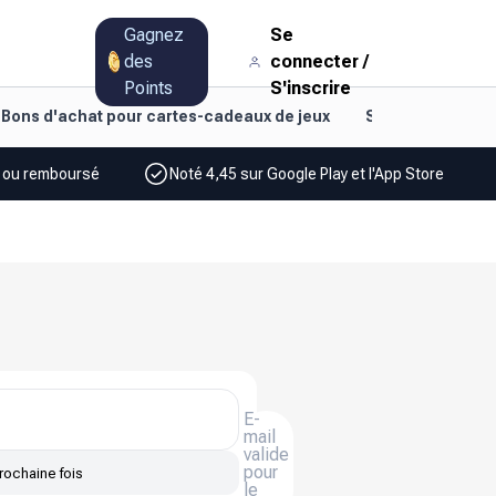
Gagnez
Se
des
connecter
/
Points
S'inscrire
Bons d'achat pour cartes-cadeaux de jeux
Style de vie et d
% ou remboursé
Noté 4,45 sur Google Play et l'App Store
E-
mail
valide
pour
rochaine fois
le