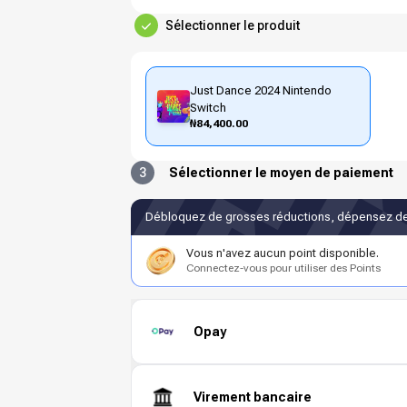
Sélectionner le produit
Just Dance 2024 Nintendo
Switch
₦84,400.00
3
Sélectionner le moyen de paiement
Débloquez de grosses réductions, dépensez de
Vous n'avez aucun point disponible.
Connectez-vous pour utiliser des Points
Opay
Virement bancaire