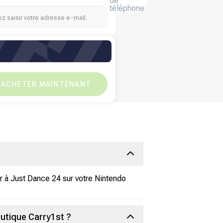
de
téléphone
z saisir votre adresse e-mail.
₦
84,400
₦
0
ACHETER MAINTENANT
 à Just Dance 24 sur votre Nintendo
utique Carry1st ?