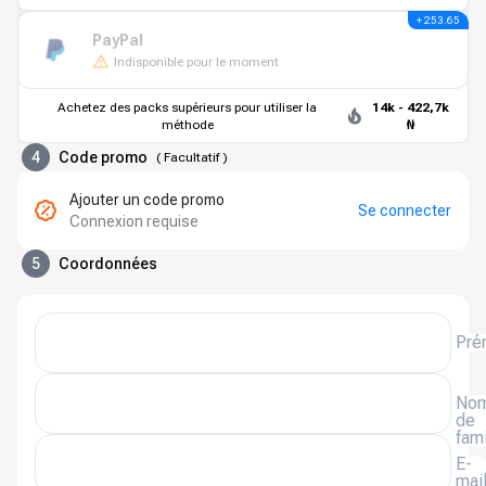
+ 253.65
PayPal
Indisponible pour le moment
Achetez des packs supérieurs pour utiliser la
14k - 422,7k
méthode
₦
4
Code promo
(
Facultatif
)
Ajouter un code promo
Se connecter
Connexion requise
5
Coordonnées
Pré
No
de
fami
E-
mai