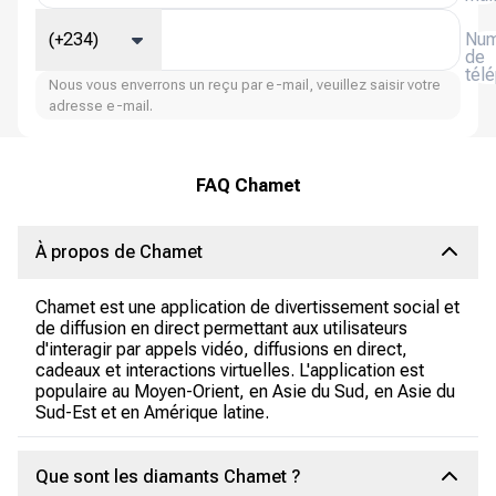
(+234)
Num
de
tél
Nous vous enverrons un reçu par e-mail, veuillez saisir votre
adresse e-mail.
FAQ Chamet
À propos de Chamet
Chamet est une application de divertissement social et
de diffusion en direct permettant aux utilisateurs
d'interagir par appels vidéo, diffusions en direct,
cadeaux et interactions virtuelles. L'application est
populaire au Moyen-Orient, en Asie du Sud, en Asie du
Sud-Est et en Amérique latine.
Que sont les diamants Chamet ?