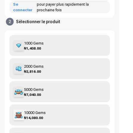
Se
pour payer plus rapidement la
connecter
prochaine fois
2
Sélectionner le produit
1000 Gems
₦1,408.00
2000 Gems
₦2,816.00
5000 Gems
₦7,040.00
10000 Gems
₦14,080.00