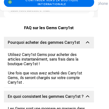
CONTINUER VERS LA BOUTIQUE
téléphone
INTERNATIONALE
Nous vous enverrons un reçu par e-mail, veuillez
saisir votre adresse e-mail.
FAQ sur les Gems Carry1st
Pourquoi acheter des gemmes Carry1st
Utilisez Carry1st Gems pour acheter des
articles instantanément, sans frais dans la
boutique Carry1st !
Une fois que vous avez acheté des Carry1st
Gems, ils seront chargés sur votre compte
Carry1st .
En quoi consistent les gemmes Carry1st ?
Les Gems sont une monnaie en magasin dans