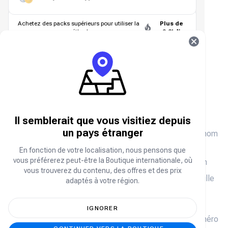
Achetez des packs supérieurs pour utiliser la
Plus de
méthode
9,8k ₦
4
Code promo
(
Facultatif
)
Ajouter un code promo
Se connecter
Connexion requise
5
Coordonnées
Il semblerait que vous visitiez depuis
un pays étranger
Prénom
En fonction de votre localisation, nous pensons que
vous préférerez peut-être la Boutique internationale, où
Nom
de
vous trouverez du contenu, des offres et des prix
famille
adaptés à votre région.
E-
mail
IGNORER
(+234)
Numéro
de