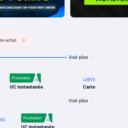
tre achat.
Voir plus
Promotion
PUBG MOBILE UC
CARTE CADEAU APPLE (
UC instantanée
Carte-cadeau
Voir plus
Promotion
IS)
PUBG MOBILE UC
UC instantanée