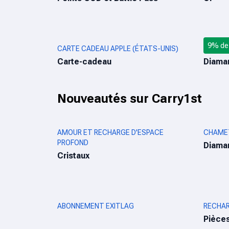
9% de 
CARTE CADEAU APPLE (ÉTATS-UNIS)
RECHAR
Carte-cadeau
Diama
Nouveautés sur Carry1st
AMOUR ET RECHARGE D'ESPACE
CHAME
PROFOND
Diama
Cristaux
ABONNEMENT EXITLAG
RECHAR
Pièce