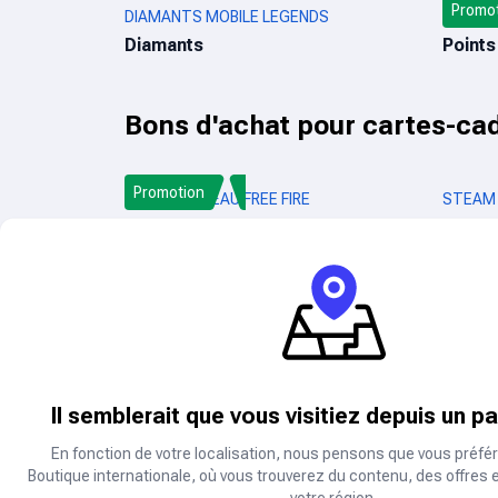
Promo
DIAMANTS MOBILE LEGENDS
CALL O
Diamants
Points
Bons d'achat pour cartes-ca
Promotion
CARTE-CADEAU FREE FIRE
STEAM
Carte-cadeau
Carte
7% de 
CARTES RAZER GOLD
CARTE 
Carte-cadeau
Carte
Il semblerait que vous visitiez depuis un p
Style de vie et divertissemen
En fonction de votre localisation, nous pensons que vous préfér
Boutique internationale, où vous trouverez du contenu, des offres 
votre région.