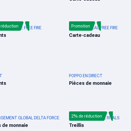
réduction
Promotion
GE DIRECTE FREE FIRE
CARTE-CADEAU FREE FIRE
nts
Carte-cadeau
T
POPPO EN DIRECT
nts
Pièces de monnaie
2% de réduction
GEMENT GLOBAL DELTA FORCE
RECHARGE MARVEL RIVALS
s de monnaie
Treillis