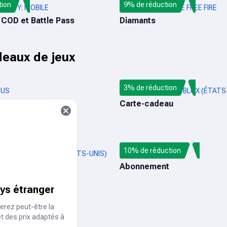
tion
9% de réduction
F DUTY: MOBILE
RECHARGE DIRECTE FREE FIRE
 COD et Battle Pass
Diamants
deaux de jeux
3% de réduction
 US
CARTE-CADEAU ROBLOX (ÉTATS-
-cadeau
Carte-cadeau
réduction
10% de réduction
CADEAU XBOX LIVE (ÉTATS-UNIS)
AUDIOMACK
-cadeau
Abonnement
ays étranger
t
erez peut-être la
et des prix adaptés à