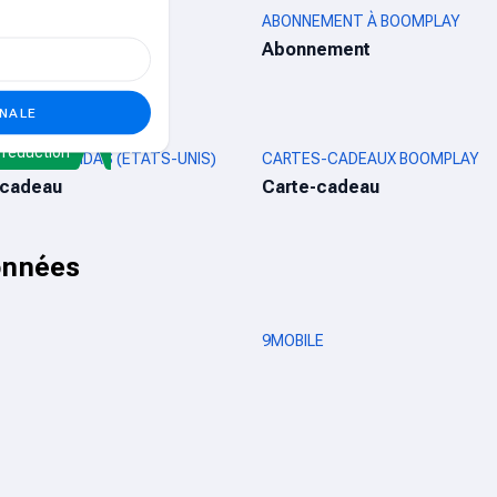
e réduction
MACK
ABONNEMENT À BOOMPLAY
ement
Abonnement
ONALE
réduction
CADEAU ADIDAS (ÉTATS-UNIS)
CARTES-CADEAUX BOOMPLAY
-cadeau
Carte-cadeau
onnées
9MOBILE