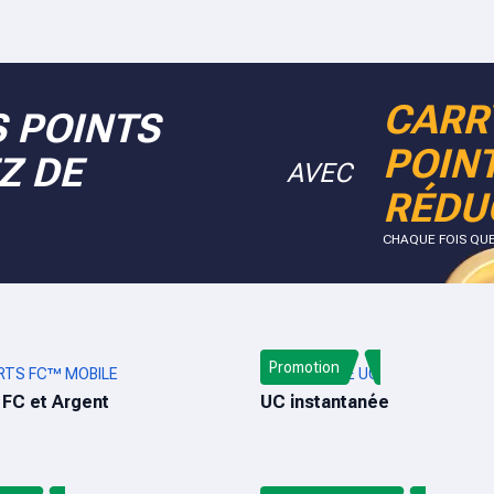
CARR
 POINTS
POIN
Z DE
AVEC
RÉDU
CHAQUE FOIS QU
Promotion
RTS FC™ MOBILE
PUBG MOBILE UC
 FC et Argent
UC instantanée