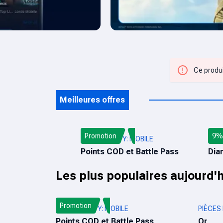
Ce produi
Meilleures offres
Promotion
9% 
CALL OF DUTY: MOBILE
RECH
Points COD et Battle Pass
Dia
Les plus populaires aujourd'h
Promotion
CALL OF DUTY: MOBILE
PIÈCES
Points COD et Battle Pass
Or