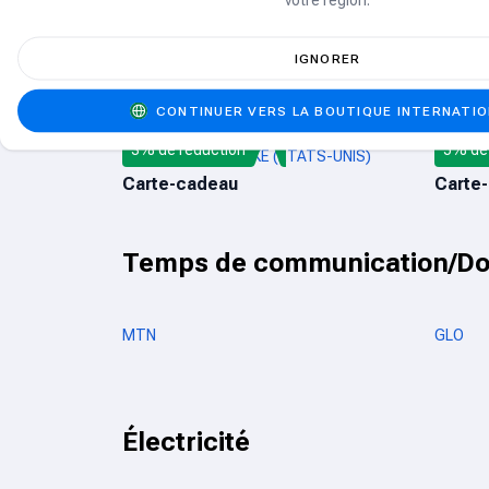
10% d
TINDER
AUDIO
Abonnement
Abonn
IGNORER
CONTINUER VERS LA BOUTIQUE INTERNATI
3% de réduction
5% de 
CARTE-CADEAU NIKE (ÉTATS-UNIS)
CARTE 
Carte-cadeau
Carte
Temps de communication/D
MTN
GLO
Électricité