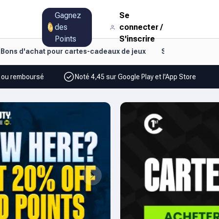
Gagnez
Se
des
connecter
/
Points
S'inscrire
Bons d'achat pour cartes-cadeaux de jeux
Style de vie et d
% ou remboursé
Noté 4,45 sur Google Play et l'App Store