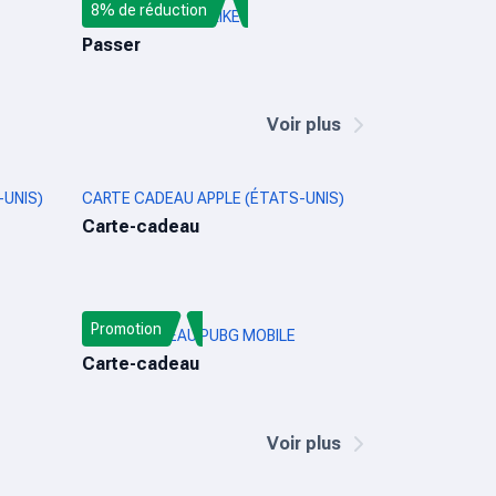
8% de réduction
COL DE BLOOD STRIKE
Passer
Voir plus
UNIS)
CARTE CADEAU APPLE (ÉTATS-UNIS)
Carte-cadeau
Promotion
CARTE-CADEAU PUBG MOBILE
Carte-cadeau
Voir plus