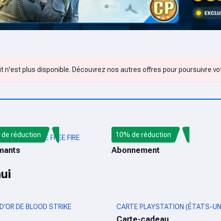
t n'est plus disponible. Découvrez nos autres offres pour poursuivre vo
de réduction
10% de réduction
ARGE DIRECTE FREE FIRE
AUDIOMACK
mants
Abonnement
ui
 D'OR DE BLOOD STRIKE
CARTE PLAYSTATION (ÉTATS-UN
Carte-cadeau