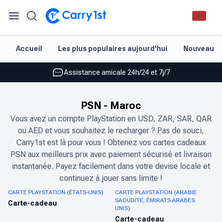
Rechargement et livraison instantanés
Accueil
Les plus populaires aujourd'hui
Nouveautés
Les meilleures offres pour vos meilleurs jeux
Assistance amicale 24h/24 et 7j/7
Noté 4,45 sur Google Play et l'App Store
PSN
-
Maroc
Rechargement et livraison instantanés
Vous avez un compte PlayStation en USD, ZAR, SAR, QAR
ou AED et vous souhaitez le recharger ? Pas de souci,
Les meilleures offres pour vos meilleurs jeux
Carry1st est là pour vous ! Obtenez vos cartes cadeaux
Assistance amicale 24h/24 et 7j/7
PSN aux meilleurs prix avec paiement sécurisé et livraison
instantanée. Payez facilement dans votre devise locale et
Noté 4,45 sur Google Play et l'App Store
continuez à jouer sans limite !
CARTE PLAYSTATION (ÉTATS-UNIS)
CARTE PLAYSTATION (ARABIE
SAOUDITE, ÉMIRATS ARABES
Carte-cadeau
UNIS)
Carte-cadeau