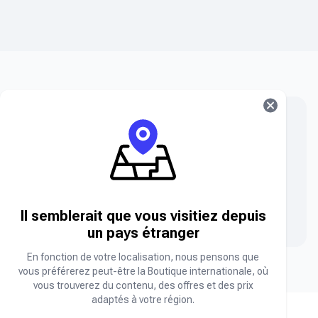
Vous ne trouvez pas ce que vous cherchez ?
Vous ne trouvez pas le produit que vous cherchez ?
Contactez notre équipe.
Nous contacter
Il semblerait que vous visitiez depuis
un pays étranger
En fonction de votre localisation, nous pensons que
vous préférerez peut-être la Boutique internationale, où
vous trouverez du contenu, des offres et des prix
adaptés à votre région.