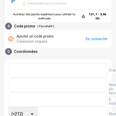
Indisponible pour le moment
Achetez des packs supérieurs pour utiliser la
121,7 - 3,6k
méthode
Dh
4
Code promo
(
Facultatif
)
Ajouter un code promo
Se connecter
Connexion requise
5
Coordonnées
Pré
No
de
fami
E-
mai
(+212)
Num