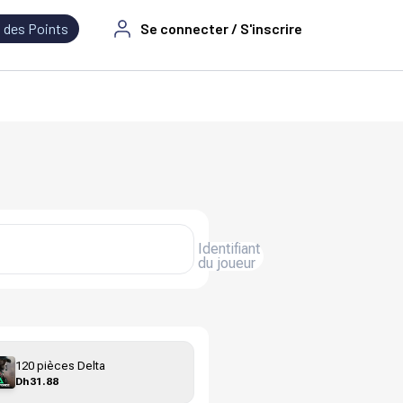
 des Points
Se connecter / S'inscrire
Identifiant
du joueur
120 pièces Delta
Dh31.88