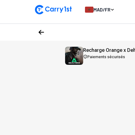
MAD
/
FR
Recharge Orange x De
Paiements sécurisés