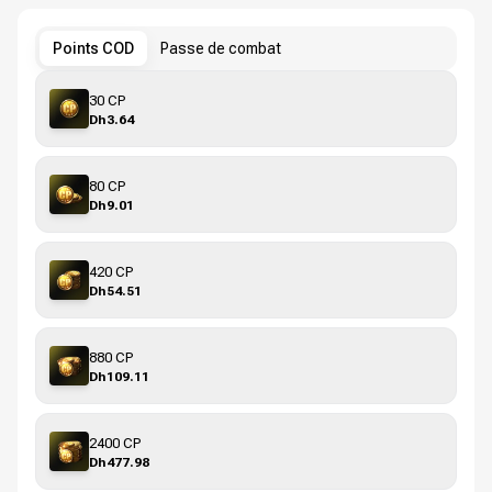
Points COD
Passe de combat
30 CP
Dh3.64
80 CP
Dh9.01
420 CP
Dh54.51
880 CP
Dh109.11
2400 CP
Dh477.98