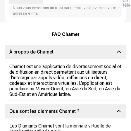
de
tél
Nous vous enverrons un reçu par e-mail, veuillez saisir votre
adresse e-mail.
FAQ Chamet
À propos de Chamet
Chamet est une application de divertissement social et
de diffusion en direct permettant aux utilisateurs
d'interagir par appels vidéo, diffusions en direct,
cadeaux et interactions virtuelles. L'application est
populaire au Moyen-Orient, en Asie du Sud, en Asie du
Sud-Est et en Amérique latine.
Que sont les diamants Chamet ?
Les Diamants Chamet sont la monnaie virtuelle de