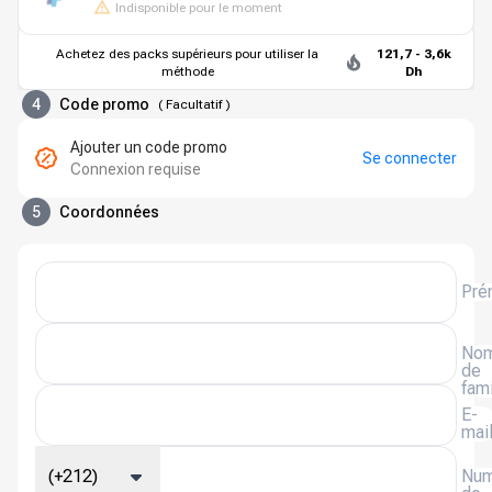
Indisponible pour le moment
Achetez des packs supérieurs pour utiliser la
121,7 - 3,6k
méthode
Dh
4
Code promo
(
Facultatif
)
Ajouter un code promo
Se connecter
Connexion requise
5
Coordonnées
Pré
No
de
fami
E-
mai
(+212)
Num