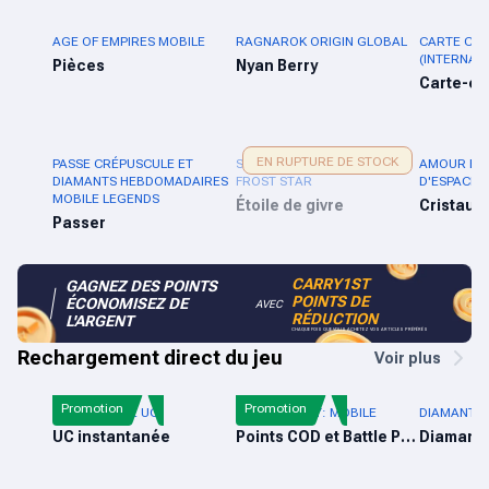
AGE OF EMPIRES MOBILE
RAGNAROK ORIGIN GLOBAL
CARTE CA
(INTERNAT
Pièces
Nyan Berry
Carte-c
EN RUPTURE DE STOCK
PASSE CRÉPUSCULE ET
SURVIE EN PLEIN BLIZZARD
AMOUR ET
DIAMANTS HEBDOMADAIRES
FROST STAR
D'ESPACE 
MOBILE LEGENDS
Étoile de givre
Cristaux
Passer
CARRY1ST
GAGNEZ DES POINTS
POINTS DE
ÉCONOMISEZ DE
AVEC
RÉDUCTION
L'ARGENT
CHAQUE FOIS QUE VOUS ACHETEZ VOS ARTICLES PRÉFÉRÉS
Rechargement direct du jeu
Voir plus
Promotion
Promotion
PUBG MOBILE UC
CALL OF DUTY: MOBILE
DIAMANTS 
UC instantanée
Points COD et Battle Pass
Diamant