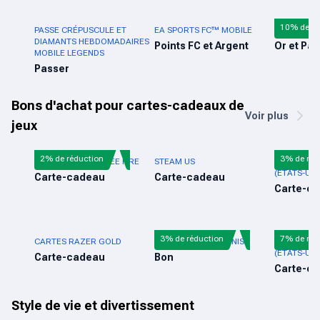
10% de ré
PASSE CRÉPUSCULE ET
EA SPORTS FC™ MOBILE
BLOOD STR
DIAMANTS HEBDOMADAIRES
Points FC et Argent
Or et Pas
MOBILE LEGENDS
Passer
Bons d'achat pour cartes-cadeaux de
Voir plus
jeux
2% de réduction
3% de réd
CARTE-CADEAU FREE FIRE
STEAM US
CARTE-CA
(ÉTATS-UNI
Carte-cadeau
Carte-cadeau
Carte-c
3% de réduction
7% de réd
CARTES RAZER GOLD
NINTENDO ÉTATS-UNIS
CARTE CAD
(ÉTATS-UNI
Carte-cadeau
Bon
Carte-c
Style de vie et divertissement