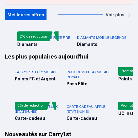
Meilleures offres
Voir plus
2% de réduction
RECHARGE DIRECTE FREE FIRE
DIAMANTS MOBILE LEGENDS
Diamants
Diamants
Les plus populaires aujourd'hui
Promotio
EA SPORTS FC™ MOBILE
PACK PASS PUBG MOBILE
CALL OF D
ROYALE
Points FC et Argent
Pass Élite
3% de réduction
Promotio
CARTE-CADEAU ROBLOX
CARTE CADEAU APPLE
PUBG MOBI
(ÉTATS-UNIS)
(ÉTATS-UNIS)
UC insta
Carte-cadeau
Carte-cadeau
Nouveautés sur Carry1st