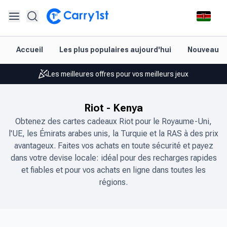
Accueil
Les plus populaires aujourd'hui
Nouveautés
Rechargement et livraison instantanés
Les meilleures offres pour vos meilleurs jeux
Assistance amicale 24h/24 et 7j/7
Riot
-
Kenya
Noté 4,45 sur Google Play et l'App Store
Obtenez des cartes cadeaux Riot pour le Royaume-Uni,
l'UE, les Émirats arabes unis, la Turquie et la RAS à des prix
Rechargement et livraison instantanés
avantageux. Faites vos achats en toute sécurité et payez
Les meilleures offres pour vos meilleurs jeux
dans votre devise locale: idéal pour des recharges rapides
et fiables et pour vos achats en ligne dans toutes les
Assistance amicale 24h/24 et 7j/7
régions.
Noté 4,45 sur Google Play et l'App Store