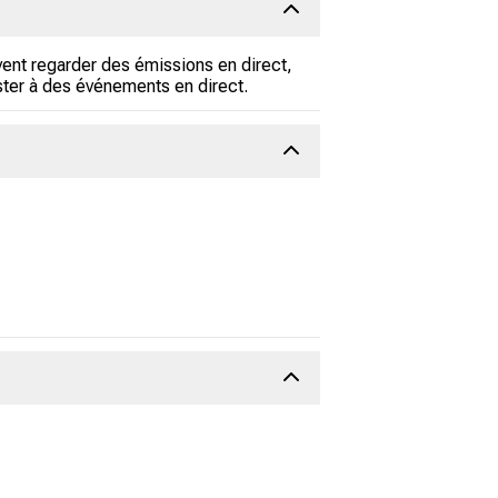
vent regarder des émissions en direct,
ister à des événements en direct.