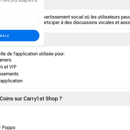
et des prix adaptés à
ion en direct et de divertissement social où les utilisateurs peu
des cadeaux virtuels, participer à des discussions vocales et ass
ONALE
le de l'application utilisée pour:
eamers
m et VIP
assements
'application
oins sur Carry1st Shop ?
ur Poppo