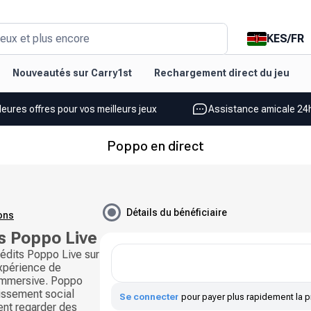
KES
/
FR
eux et plus encore
Nouveautés sur Carry1st
Rechargement direct du jeu
leures offres pour vos meilleurs jeux
Assistance amicale 24h
Poppo en direct
Détails du bénéficiaire
ions
s Poppo Live
édits Poppo Live sur
expérience de
 immersive. Poppo
tissement social
Se connecter
pour payer plus rapidement la p
vent regarder des