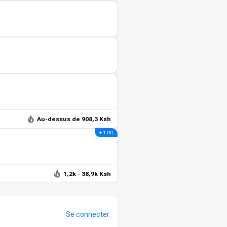
Au-dessus de 908,3 Ksh
+ 1.00
1,2k - 38,9k Ksh
Se connecter