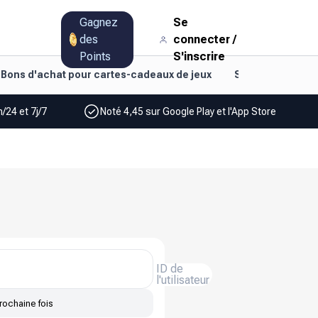
Gagnez
Se
des
connecter
/
Points
S'inscrire
Bons d'achat pour cartes-cadeaux de jeux
Style de vie et d
/24 et 7j/7
Noté 4,45 sur Google Play et l'App Store
ID de
l'utilisateur
rochaine fois