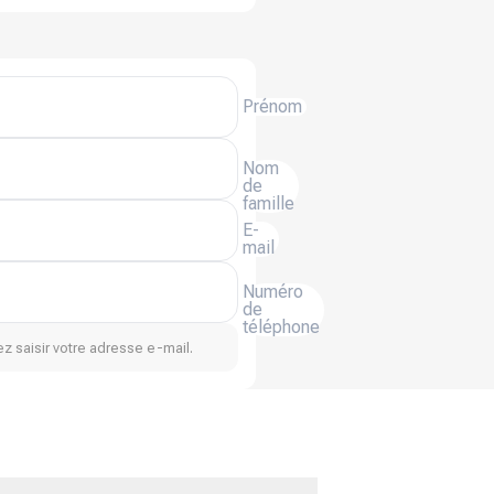
Prénom
Nom
de
famille
E-
mail
Numéro
de
téléphone
z saisir votre adresse e-mail.