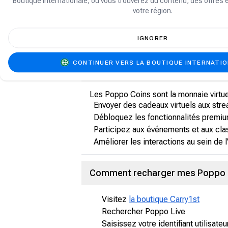
Boutique internationale, où vous trouverez du contenu, des offres 
Qu'est-ce que Poppo Live ?
votre région.
Poppo Live est une plateforme de diffus
IGNORER
interagir avec les diffuseurs, envoyer 
CONTINUER VERS LA BOUTIQUE INTERNATI
Que sont les Poppo Coins ?
Les Poppo Coins sont la monnaie virtuel
Envoyer des cadeaux virtuels aux str
Débloquez les fonctionnalités premiu
Participez aux événements et aux cl
Améliorer les interactions au sein de l
Comment recharger mes Poppo C
Visitez
la boutique Carry1st
Rechercher Poppo Live
Saisissez votre identifiant utilisate