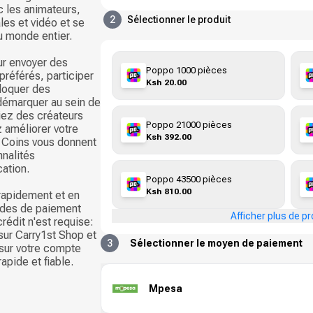
ec les animateurs,
2
Sélectionner le produit
les et vidéo et se
 monde entier.
ur envoyer des
Poppo 1000 pièces
préférés, participer
Ksh 20.00
loquer des
démarquer au sein de
ez des créateurs
Poppo 21000 pièces
 améliorer votre
Ksh 392.00
s Coins vous donnent
nnalités
cation.
Poppo 43500 pièces
Ksh 810.00
rapidement et en
odes de paiement
Afficher plus de pr
rédit n'est requise:
sur Carry1st Shop et
3
Sélectionner le moyen de paiement
sur votre compte
apide et fiable.
Mpesa