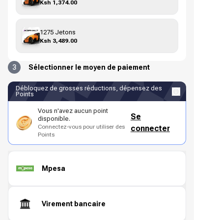
Ksh 1,374.00
1275 Jetons
Ksh 3,489.00
3
Sélectionner le moyen de paiement
Débloquez de grosses réductions, dépensez des
Points
Vous n'avez aucun point
Se
disponible.
Connectez-vous pour utiliser des
connecter
Points
Mpesa
Virement bancaire