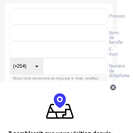
Prénom
Nom
de
famille
E-
mail
(+254)
Numéro
de
téléphone
Nous vous enverrons un reçu par e-mail, veuillez
saisir votre adresse e-mail.
FAQ Asphalt Legends Unite
À propos d'Asphalt Legends Unite