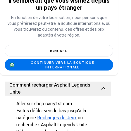
Il semblerait que vous visitiez depuis
Incarnez les pilotes les plus intrépides et
un pays étranger
devenez la prochaine légende d'Asphalt dans
cette nouvelle expérience de course arcade.
En fonction de votre localisation, nous pensons que
Dans Asphalt Legends, prenez le volant de plus
vous préférerez peut-être la Boutique internationale, où
de 50 voitures de rêve prestigieuses et
vous trouverez du contenu, des offres et des prix
parcourez des circuits réels à couper le
adaptés à votre région.
souffle. Terminez des centaines d'épreuves en
mode Carrière solo et affrontez jusqu'à 8
joueurs en temps réel en mode multijoueur.
IGNORER
Créez votre propre club de course et recrutez
des joueurs pour former une équipe et visez le
CONTINUER VERS LA BOUTIQUE
titre de meilleur pilote au monde ! Rejoignez-
INTERNATIONALE
nous vite !
Comment recharger Asphalt Legends
Unite
Aller sur shop.carry1st.com
Faites défiler vers le bas jusqu'à la
catégorie
Recharges de Jeux
ou
recherchez Asphalt Legends Unite