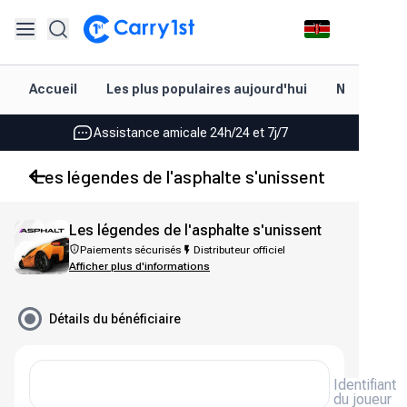
Rechargement et livraison instantanés
Accueil
Les plus populaires aujourd'hui
Nouveautés
Les meilleures offres pour vos meilleurs jeux
Assistance amicale 24h/24 et 7j/7
Noté 4,45 sur Google Play et l'App Store
Les légendes de l'asphalte s'unissent
Rechargement et livraison instantanés
Les légendes de l'asphalte s'unissent
Les meilleures offres pour vos meilleurs jeux
Paiements sécurisés
Distributeur officiel
Afficher plus d'informations
Assistance amicale 24h/24 et 7j/7
Noté 4,45 sur Google Play et l'App Store
Détails du bénéficiaire
Identifiant
du joueur