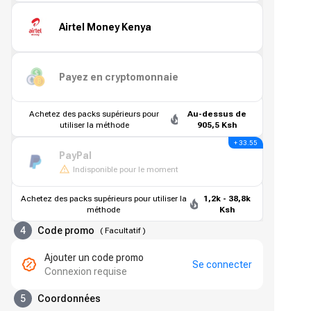
Airtel Money Kenya
Payez en cryptomonnaie
Achetez des packs supérieurs pour
Au-dessus de
utiliser la méthode
905,5 Ksh
+ 33.55
PayPal
Indisponible pour le moment
Achetez des packs supérieurs pour utiliser la
1,2k - 38,8k
méthode
Ksh
4
Code promo
(
Facultatif
)
Ajouter un code promo
Se connecter
Connexion requise
5
Coordonnées