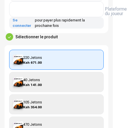
Plateforme
du joueur
Se
pour payer plus rapidement la
connecter
prochaine fois
Sélectionner le produit
220 Jetons
Ksh 671.00
40 Jetons
Ksh 141.00
105 Jetons
Ksh 354.00
470 Jetons