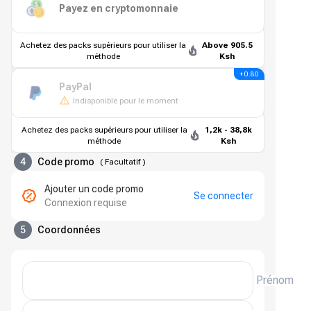
Payez en cryptomonnaie
Achetez des packs supérieurs pour utiliser la
Above 905.5
méthode
Ksh
+ 0.80
PayPal
Indisponible pour le moment
Achetez des packs supérieurs pour utiliser la
1,2k - 38,8k
méthode
Ksh
4
Code promo
(
Facultatif
)
Ajouter un code promo
Se connecter
Connexion requise
5
Coordonnées
Prénom