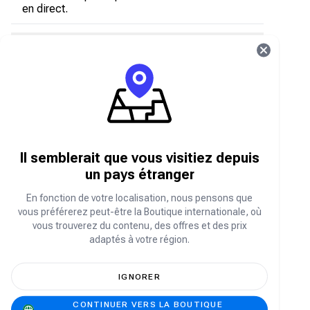
en direct.
Que sont les diamants Hago ?
Les diamants Hago sont la monnaie virtuelle de
l'application utilisée pour:
Envoyez des cadeaux pendant les discussions
et les diffusions en direct
Débloquez les fonctionnalités premium
Il semblerait que vous visitiez depuis
Achetez des articles et effets spéciaux
un pays étranger
Participez à des activités exclusives au sein
de l'application
En fonction de votre localisation, nous pensons que
vous préférerez peut-être la Boutique internationale, où
vous trouverez du contenu, des offres et des prix
Comment recharger ses diamants Hago
adaptés à votre région.
sur Carry1st Shop ?
Visitez shop.carry1st.com
IGNORER
Faites défiler vers le bas jusqu'à la catégorie
Rechargement direct de jeux
CONTINUER VERS LA BOUTIQUE
ou recherchez