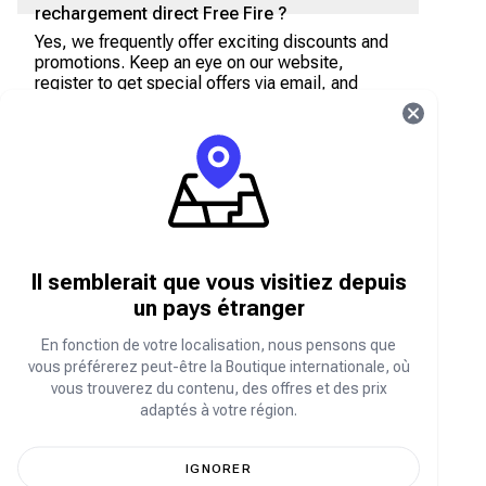
rechargement direct Free Fire ?
Yes, we frequently offer exciting discounts and
promotions. Keep an eye on our website,
register to get special offers via email, and
follow our social media accounts (
Instagram
,
Fa
cebook
,
TikTok
,
Twitter
) to stay updated on the
latest offers.
Puis-je rembourser ou annuler une
transaction de rechargement direct Free
Fire ?
Malheureusement, en raison de la nature des
Il semblerait que vous visitiez depuis
achats numériques en jeu, nous ne pouvons pas
proposer de remboursement ni d'annulation une
un pays étranger
fois la transaction finalisée. Veuillez vérifier
votre sélection avant de confirmer l'achat.
En fonction de votre localisation, nous pensons que
vous préférerez peut-être la Boutique internationale, où
Quels modes de paiement puis-je utiliser
vous trouverez du contenu, des offres et des prix
pour acheter des diamants Free Fire dans
adaptés à votre région.
la boutique Carry1st ?
Nous proposons une variété d'options de
IGNORER
paiement adaptées aux clients africains. Vous