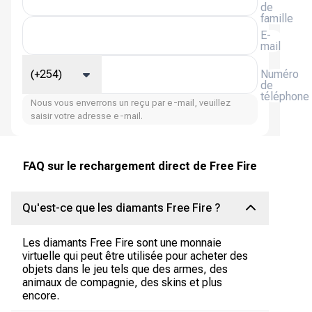
de
famille
E-
mail
(+254)
Numéro
de
téléphone
Nous vous enverrons un reçu par e-mail, veuillez
saisir votre adresse e-mail.
FAQ sur le rechargement direct de Free Fire
Qu'est-ce que les diamants Free Fire ?
Les diamants Free Fire sont une monnaie
virtuelle qui peut être utilisée pour acheter des
objets dans le jeu tels que des armes, des
animaux de compagnie, des skins et plus
encore.