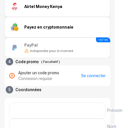
Airtel Money Kenya
Payez en cryptomonnaie
+ 67.95
PayPal
Indisponible pour le moment
4
Code promo
(
Facultatif
)
Ajouter un code promo
Se connecter
Connexion requise
5
Coordonnées
Prénom
Nom