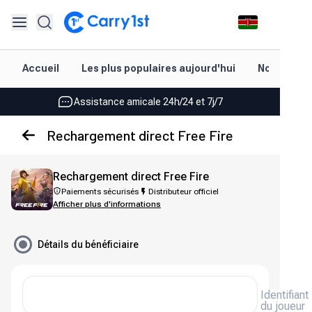
Rechargement et livraison instantanés
Accueil
Les plus populaires aujourd'hui
Nouveautés
Les meilleures offres pour vos meilleurs jeux
Assistance amicale 24h/24 et 7j/7
Noté 4,45 sur Google Play et l'App Store
Rechargement direct Free Fire
Rechargement et livraison instantanés
Rechargement direct Free Fire
Les meilleures offres pour vos meilleurs jeux
Paiements sécurisés
Distributeur officiel
Afficher plus d'informations
Assistance amicale 24h/24 et 7j/7
Noté 4,45 sur Google Play et l'App Store
Détails du bénéficiaire
Identifiant
du joueur