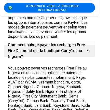
pouvez utiliser les principales cartes de crédit
CONTINUER VERS LA BOUTIQUE
comme Visa et MasterCard. Nous acceptons
INTERNATIONALE
également les portefeuilles mobiles locaux
populaires comme Chipper et Ozow, ainsi que
les options internationales comme PayPal. Les
modes de paiement peuvent varier selon votre
localisation ; veuillez donc vérifier les options
disponibles lors du paiement.
Comment puis-je payer les recharges Free
Fire Diamond sur la boutique Carry1st au
Nigeria?
Vous pouvez payer vos recharges Free Fire au
Nigeria en utilisant les options de paiement
locales les plus courantes, notamment: Paga,
ALAT par WEMA, virement bancaire, carte,
Chipper Nigeria, Citibank Nigeria, Ecobank
Nigeria, Fidelity Bank Nigeria, First Bank of
Nigeria, First City Monument Bank, Gems
(Carry1st), Globus Bank, Guaranty Trust Bank,
Heritage Bank, Jaiz Bank, Keystone Bank, Kuda