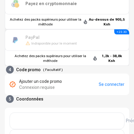
Payez en cryptomonnaie
Achetez des packs supérieurs pour utiliser la
Au-dessus de 905,5
méthode
Ksh
+ 23.30
PayPal
Indisponible pour le moment
Achetez des packs supérieurs pour utiliser la
1,2k - 38,8k
méthode
Ksh
4
Code promo
(
Facultatif
)
Ajouter un code promo
Se connecter
Connexion requise
5
Coordonnées
Pré