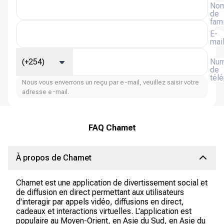
No
de
fami
E-
mai
(+254)
Num
de
tél
Nous vous enverrons un reçu par e-mail, veuillez saisir votre
adresse e-mail.
FAQ Chamet
À propos de Chamet
Chamet est une application de divertissement social et
de diffusion en direct permettant aux utilisateurs
d'interagir par appels vidéo, diffusions en direct,
cadeaux et interactions virtuelles. L'application est
populaire au Moyen-Orient, en Asie du Sud, en Asie du