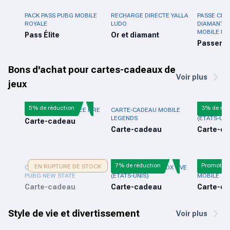
PACK PASS PUBG MOBILE
RECHARGE DIRECTE YALLA
PASSE CRÉ
ROYALE
LUDO
DIAMANTS
MOBILE LE
Pass Élite
Or et diamant
Passer
Bons d'achat pour cartes-cadeaux de
Voir plus
jeux
5% de réduction
3% de réd
CARTE-CADEAU FREE FIRE
CARTE-CADEAU MOBILE
CARTE-CA
LEGENDS
(ÉTATS-UNI
Carte-cadeau
Carte-cadeau
Carte-c
7% de réduction
Promotio
EN RUPTURE DE STOCK
CARTE-CADEAU MOBILE
CARTE CADEAU XBOX LIVE
CARTE-CA
PUBG NEW STATE
(ÉTATS-UNIS)
MOBILE
Carte-cadeau
Carte-cadeau
Carte-c
Style de vie et divertissement
Voir plus