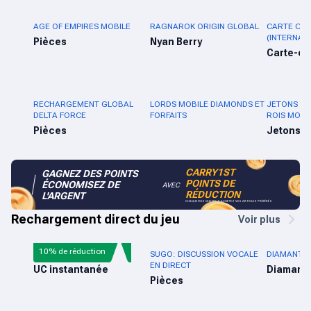
AGE OF EMPIRES MOBILE
RAGNAROK ORIGIN GLOBAL
CARTE CA
(INTERNAT
Pièces
Nyan Berry
Carte-c
RECHARGEMENT GLOBAL
LORDS MOBILE DIAMONDS ET
JETONS D'
DELTA FORCE
FORFAITS
ROIS MOND
Pièces
Jetons
CARRY1ST
GAGNEZ DES POINTS
POINTS DE
ÉCONOMISEZ DE
AVEC
RÉDUCTION
L'ARGENT
CHAQUE FOIS QUE VOUS ACHETEZ VOS ARTICLES PRÉFÉRÉS
Rechargement direct du jeu
Voir plus
10% de réduction
PUBG MOBILE UC
SUGO: DISCUSSION VOCALE
DIAMANTS 
EN DIRECT
UC instantanée
Diamant
Pièces