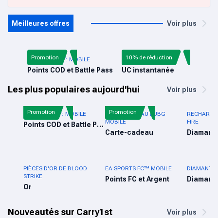
Meilleures offres
Voir plus
Promotion
10% de réduction
CALL OF DUTY: MOBILE
PUBG MOBILE UC
Points COD et Battle Pass
UC instantanée
Les plus populaires aujourd'hui
Voir plus
Promotion
Promotion
CALL OF DUTY: MOBILE
CARTE-CADEAU PUBG
RECHARGE 
MOBILE
FIRE
Points COD et Battle Pass
Carte-cadeau
Diamant
PIÈCES D'OR DE BLOOD
EA SPORTS FC™ MOBILE
DIAMANTS 
STRIKE
Points FC et Argent
Diamant
Or
Nouveautés sur Carry1st
Voir plus