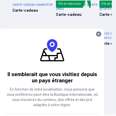
3% de réduction
5% de réd
CARTE-CADEAU GAMESTOP
CARTE-CADEAU NIKE (ÉTATS-
CARTE CAD
UNIS)
(ÉTATS-UNI
Carte-cadeau
Carte-cadeau
Carte-c
10% de réduction
EN RUPTURE DE STOCK
AUDIOMACK
CARTE-CADEAU GOOGLE
CARTE CAD
PLAY ÉTATS-UNIS
(ÉTATS-UNI
Abonnement
Carte-cadeau
Carte-c
Temps de communication/Données
AIRTEL KENYA
SAFARICOM KENYA
Il semblerait que vous visitiez depuis
Temps d'antenne
Temps d'antenne et données
un pays étranger
En fonction de votre localisation, nous pensons que
vous préférerez peut-être la Boutique internationale, où
TELKOM KENYA
vous trouverez du contenu, des offres et des prix
Temps d'antenne
adaptés à votre région.