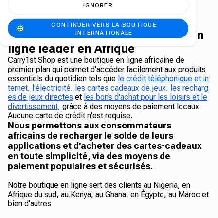
IGNORER
CONTINUER VERS LA BOUTIQUE
The Carry1st Shop - La boutique en
INTERNATIONALE
ligne leader en Afrique
Carry1st Shop est une boutique en ligne africaine de
premier plan qui permet d'accéder facilement aux produits
essentiels du quotidien tels que
le crédit téléphonique et in
ternet
,
l'électricité
,
les cartes cadeaux de jeux
,
les recharg
es de jeux directes
et
les bons d'achat pour les loisirs et le
divertissement,
grâce à des moyens de paiement locaux.
Aucune carte de crédit n'est requise.
Nous permettons aux consommateurs
africains de recharger le solde de leurs
applications et d'acheter des cartes-cadeaux
en toute simplicité, via des moyens de
paiement populaires et sécurisés.
Notre boutique en ligne sert des clients au Nigeria, en
Afrique du sud, au Kenya, au Ghana, en Égypte, au Maroc et
bien d'autres