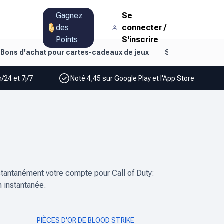
Gagnez
Se
des
connecter
/
Points
S'inscrire
Bons d'achat pour cartes-cadeaux de jeux
Style de vie et d
/24 et 7j/7
Noté 4,45 sur Google Play et l'App Store
stantanément votre compte pour Call of Duty:
n instantanée.
PIÈCES D'OR DE BLOOD STRIKE