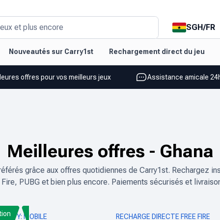
SGH
/
FR
eux et plus encore
Nouveautés sur Carry1st
Rechargement direct du jeu
leures offres pour vos meilleurs jeux
Assistance amicale 24h
Meilleures offres
-
Ghana
éférés grâce aux offres quotidiennes de Carry1st. Rechargez in
Fire, PUBG et bien plus encore. Paiements sécurisés et livraiso
tion
F DUTY: MOBILE
RECHARGE DIRECTE FREE FIRE