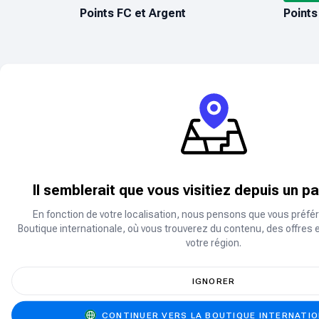
Points FC et Argent
Points
Promo
DIAMANTS MOBILE LEGENDS
PUBG M
Diamants
UC in
Il semblerait que vous visitiez depuis un p
En fonction de votre localisation, nous pensons que vous préfér
Boutique internationale, où vous trouverez du contenu, des offres 
votre région.
Vous ne trouvez pas ce que vous cher
IGNORER
Vous ne trouvez pas le produit que vous che
CONTINUER VERS LA BOUTIQUE INTERNATI