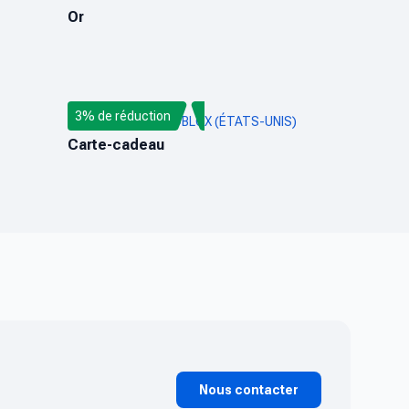
Or
3% de réduction
CARTE-CADEAU ROBLOX (ÉTATS-UNIS)
Carte-cadeau
Nous contacter