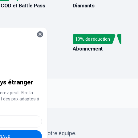
 COD et Battle Pass
Diamants
tion
10% de réduction
OBILE UC
AUDIOMACK
stantanée
Abonnement
ays étranger
erez peut-être la
et des prix adaptés à
chez ?
rchez ? Contactez notre équipe.
ONALE