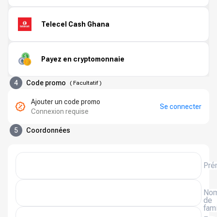
Telecel Cash Ghana
Payez en cryptomonnaie
4
Code promo
(
Facultatif
)
Ajouter un code promo
Se connecter
Connexion requise
5
Coordonnées
Pré
No
de
fami