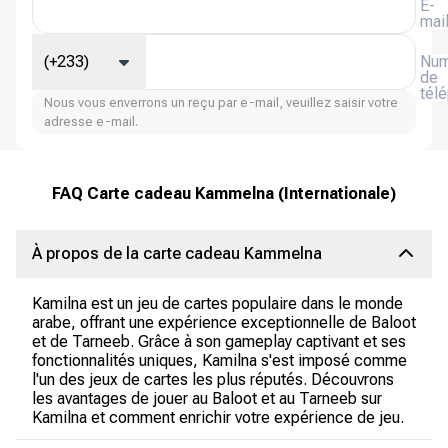
E-
mai
(+233)
Num
de
tél
Nous vous enverrons un reçu par e-mail, veuillez saisir votre
adresse e-mail.
FAQ Carte cadeau Kammelna (Internationale)
À propos de la carte cadeau Kammelna
Kamilna est un jeu de cartes populaire dans le monde
arabe, offrant une expérience exceptionnelle de Baloot
et de Tarneeb. Grâce à son gameplay captivant et ses
fonctionnalités uniques, Kamilna s'est imposé comme
l'un des jeux de cartes les plus réputés. Découvrons
les avantages de jouer au Baloot et au Tarneeb sur
Kamilna et comment enrichir votre expérience de jeu.