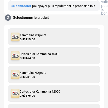
vali
pou
Se connecter
pour payer plus rapidement la prochaine fois
le
bon
2
Sélectionner le produit
Kammelna 30 jours
GH₵115.00
Cartes d'or Kammelna 4000
GH₵164.00
Kammelna 90 jours
GH₵281.00
Cartes d'or Kammelna 12000
GH₵376.00