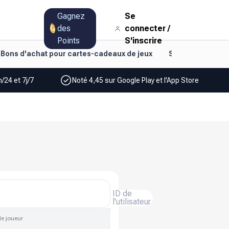
Gagnez
Se
des
connecter
/
Points
S'inscrire
Bons d'achat pour cartes-cadeaux de jeux
Style de vie et d
/24 et 7j/7
Noté 4,45 sur Google Play et l'App Store
ID de
l'utilisateur
de joueur