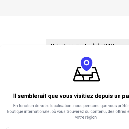
Qu'est-ce que Farlight 84 ?
Farlight 84 est un Battle Royale de hér
batailles plus rapides, plus intenses et
Votre Farlight, votre moment fort !
Comment puis-je acheter 84 diama
Il semblerait que vous visitiez depuis un p
Consulter shop.carry1st.com
En fonction de votre localisation, nous pensons que vous préfér
Faites défiler vers le bas jusqu'à la
Boutique internationale, où vous trouverez du contenu, des offres 
Sélectionnez le pack de diamants F
votre région.
Saisissez votre UID Farlight 84 (iden