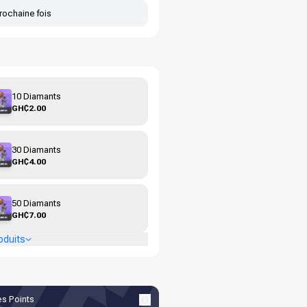
rochaine fois
10 Diamants
GH₵2.00
30 Diamants
GH₵4.00
50 Diamants
GH₵7.00
oduits
s Points