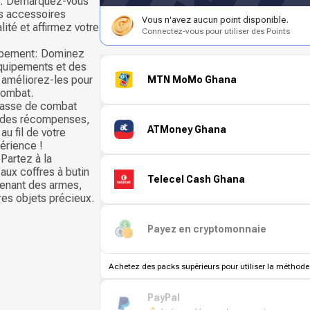
ge: Démarquez-vous
es accessoires
Vous n'avez aucun point disponible.
ité et affirmez votre
Connectez-vous pour utiliser des Points
uipement: Dominez
équipements et des
 améliorez-les pour
MTN MoMo Ghana
combat.
Passe de combat
 des récompenses,
ATMoney Ghana
au fil de votre
érience !
 Partez à la
aux coffres à butin
Telecel Cash Ghana
tenant des armes,
res objets précieux.
Payez en cryptomonnaie
Achetez des packs supérieurs pour utiliser la méthode
PayPal