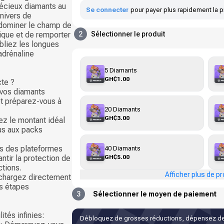
récieux diamants au
Se connecter
pour payer plus rapidement la p
nivers de
 dominer le champ de
nique et de remporter
2
Sélectionner le produit
liez les longues
'adrénaline
5 Diamants
GH₵1.00
cte ?
 vos diamants
t préparez-vous à
20 Diamants
GH₵3.00
ez le montant idéal
us aux packs
ons des plateformes
40 Diamants
GH₵5.00
ntir la protection de
ctions.
Afficher plus de pr
echargez directement
ns étapes
3
Sélectionner le moyen de paiement
ités infinies:
Débloquez de grosses réductions, dépensez de