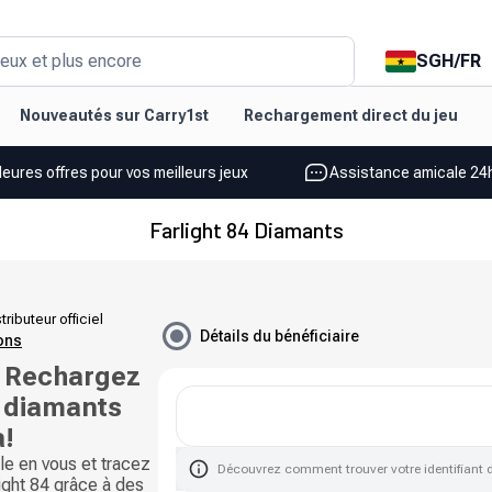
SGH
/
FR
eux et plus encore
Nouveautés sur Carry1st
Rechargement direct du jeu
leures offres pour vos meilleurs jeux
Assistance amicale 24h
Farlight 84 Diamants
tributeur officiel
Détails du bénéficiaire
ions
: Rechargez
 diamants
a!
e en vous et tracez
Découvrez comment trouver votre identifiant 
ight 84 grâce à des