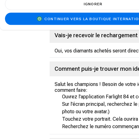
Choisissez votre mode de paiement 
IGNORER
Finalisez votre achat.
Une fois le paiement effectué, vous
CONTINUER VERS LA BOUTIQUE INTERNATI
Vais-je recevoir le rechargemen
Oui, vos diamants achetés seront direc
Comment puis-je trouver mon ident
Salut les champions ! Besoin de votre id
comment faire:
Ouvrez l'application Farlight 84 et
Sur l'écran principal, recherchez le
photo ou votre avatar.)
Touchez votre portrait. Cela ouvrira 
Recherchez le numéro commençant par