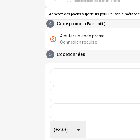
Indisponible pour le moment
Achetez des packs supérieurs pour utiliser la méthode
4
Code promo
(
Facultatif
)
Ajouter un code promo
Connexion requise
5
Coordonnées
(+233)