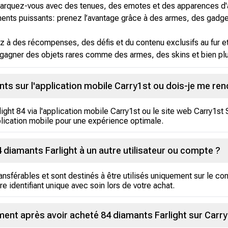
arquez-vous avec des tenues, des emotes et des apparences d'
ts puissants: prenez l’avantage grâce à des armes, des gadget
à des récompenses, des défis et du contenu exclusifs au fur et
e gagner des objets rares comme des armes, des skins et bien pl
nts sur l'application mobile Carry1st ou dois-je me rend
ght 84 via l'application mobile Carry1st ou le site web Carry1s
lication mobile pour une expérience optimale.
 diamants Farlight à un autre utilisateur ou compte ?
ansférables et sont destinés à être utilisés uniquement sur le co
 identifiant unique avec soin lors de votre achat.
nt après avoir acheté 84 diamants Farlight sur Carr