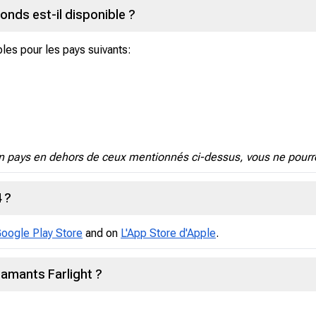
onds est-il disponible ?
les pour les pays suivants:
un pays en dehors de ceux mentionnés ci-dessus, vous ne pourrez
 ?
oogle Play Store
and on
L'App Store d'Apple
.
iamants Farlight ?