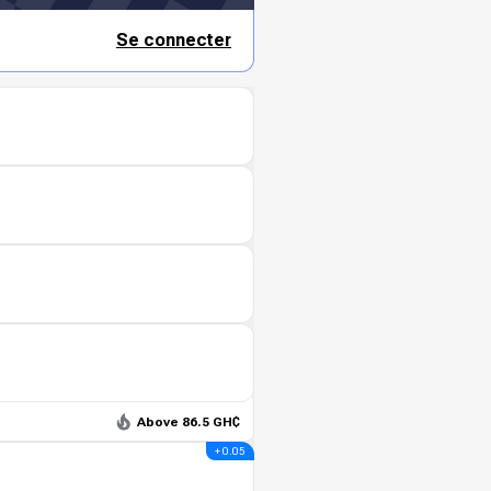
Se connecter
Above 86.5 GH₵
+ 0.05