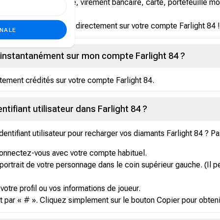
préféré (par exemple, virement bancaire, carte, portefeuille mob
 recevrez vos articles directement sur votre compte Farlight 84 !
ONALE
t instantanément sur mon compte Farlight 84 ?
tement crédités sur votre compte Farlight 84.
ifiant utilisateur dans Farlight 84 ?
entifiant utilisateur pour recharger vos diamants Farlight 84 ? Pas
 connectez-vous avec votre compte habituel.
 portrait de votre personnage dans le coin supérieur gauche. (Il pe
votre profil ou vos informations de joueur.
 « # ». Cliquez simplement sur le bouton Copier pour obtenir vo