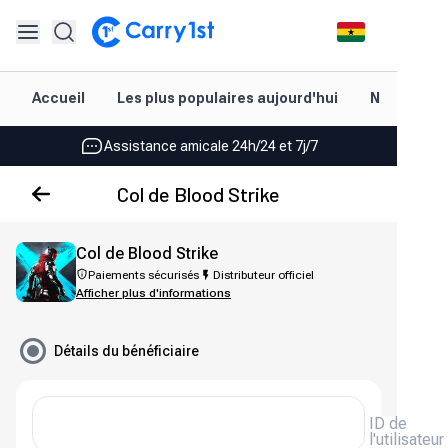
Rechargement et livraison instantanés
Accueil
Les plus populaires aujourd'hui
Nouveautés
Les meilleures offres pour vos meilleurs jeux
Assistance amicale 24h/24 et 7j/7
Noté 4,45 sur Google Play et l'App Store
Col de Blood Strike
Rechargement et livraison instantanés
Col de Blood Strike
Les meilleures offres pour vos meilleurs jeux
Paiements sécurisés
Distributeur officiel
Afficher plus d'informations
Assistance amicale 24h/24 et 7j/7
Noté 4,45 sur Google Play et l'App Store
Détails du bénéficiaire
ID de
l'utilisateur