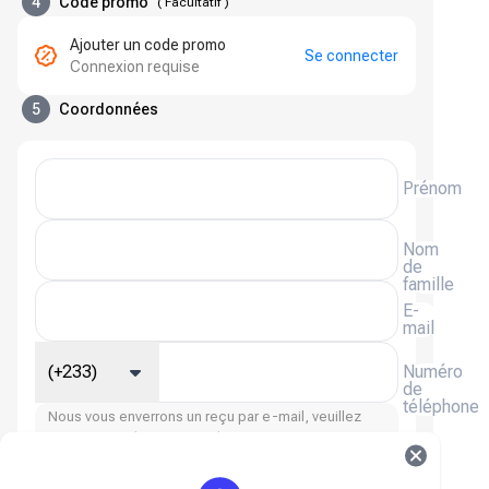
4
Code promo
(
Facultatif
)
Ajouter un code promo
Se connecter
Connexion requise
5
Coordonnées
Prénom
Nom
de
famille
E-
mail
(+233)
Numéro
de
téléphone
Nous vous enverrons un reçu par e-mail, veuillez
saisir votre adresse e-mail.