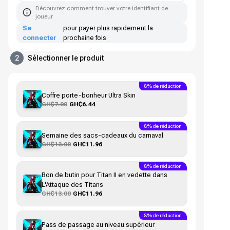
Découvrez comment trouver votre identifiant de
joueur
Se
pour payer plus rapidement la
connecter
prochaine fois
2
Sélectionner le produit
8% de réduction
Coffre porte-bonheur Ultra Skin
GH₵7.00
GH₵6.44
8% de réduction
Semaine des sacs-cadeaux du carnaval
GH₵13.00
GH₵11.96
8% de réduction
Bon de butin pour Titan II en vedette dans
L'Attaque des Titans
GH₵13.00
GH₵11.96
8% de réduction
Pass de passage au niveau supérieur