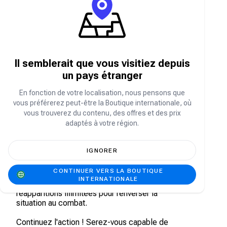
FAQ Col de Blood Strike
À propos de Blood Strike
Il semblerait que vous visitiez depuis
Blood Strike est un FPS Battle Royale palpitant
un pays étranger
conçu pour les appareils mobiles à espace de
stockage limité et aux configurations basiques.
En fonction de votre localisation, nous pensons que
Plongez dans une expérience Battle Royale à
vous préférerez peut-être la Boutique internationale, où
100 joueurs et personnalisez vos armes à votre
vous trouverez du contenu, des offres et des prix
guise !
adaptés à votre région.
Faites votre choix parmi une gamme variée
d'opérateurs, chacun doté de compétences et
IGNORER
de spécialités uniques. Engagez-vous dans des
figures de parkour exaltantes comme le
CONTINUER VERS LA BOUTIQUE
parachutisme, le vol plané, la course libre et la
INTERNATIONALE
tyrolienne sur le champ de bataille. Profitez de
réapparitions illimitées pour renverser la
situation au combat.
Continuez l'action ! Serez-vous capable de