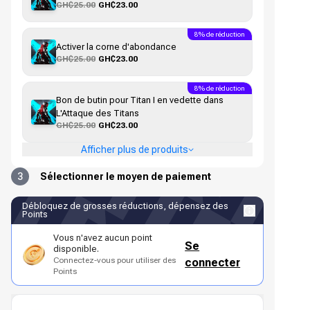
GH₵25.00
GH₵23.00
8% de réduction
Activer la corne d'abondance
GH₵25.00
GH₵23.00
8% de réduction
Bon de butin pour Titan I en vedette dans
L'Attaque des Titans
GH₵25.00
GH₵23.00
Afficher plus de produits
3
Sélectionner le moyen de paiement
Débloquez de grosses réductions, dépensez des
Points
Vous n'avez aucun point
Se
disponible.
Connectez-vous pour utiliser des
connecter
Points