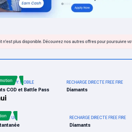
t n'est plus disponible. Découvrez nos autres offres pour poursuivre vo
motion
 OF DUTY: MOBILE
RECHARGE DIRECTE FREE FIRE
nts COD et Battle Pass
Diamants
ui
tion
OBILE UC
RECHARGE DIRECTE FREE FIRE
stantanée
Diamants