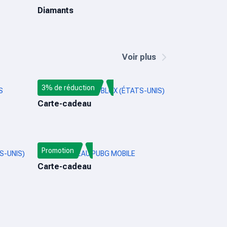
Diamants
Voir plus
3% de réduction
S
CARTE-CADEAU ROBLOX (ÉTATS-UNIS)
Carte-cadeau
Promotion
S-UNIS)
CARTE-CADEAU PUBG MOBILE
Carte-cadeau