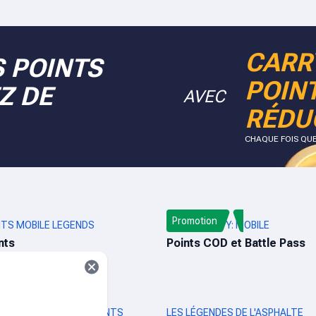
CARR
 POINTS
POIN
Z DE
AVEC
RÉDU
CHAQUE FOIS QU
Promotion
TS MOBILE LEGENDS
CALL OF DUTY: MOBILE
nts
Points COD et Battle Pass
CRÉPUSCULE ET DIAMANTS
LES LÉGENDES DE L'ASPHALTE