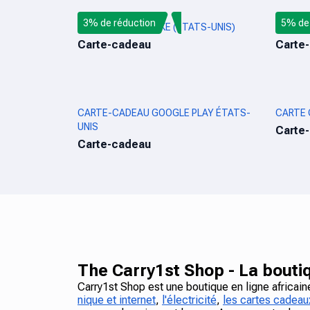
3% de réduction
5% de 
CARTE-CADEAU NIKE (ÉTATS-UNIS)
CARTE 
Carte-cadeau
Carte
CARTE-CADEAU GOOGLE PLAY ÉTATS-
CARTE 
UNIS
Carte
Carte-cadeau
The Carry1st Shop - La boutiq
Carry1st Shop est une boutique en ligne africai
nique et internet
,
l'électricité
,
les cartes cadeau