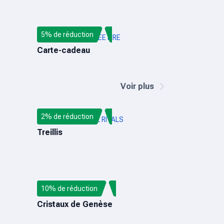
5% de réduction
CARTE-CADEAU FREE FIRE
Carte-cadeau
Voir plus
2% de réduction
RECHARGE MARVEL RIVALS
Treillis
10% de réduction
GENSHIN IMPACT
Cristaux de Genèse