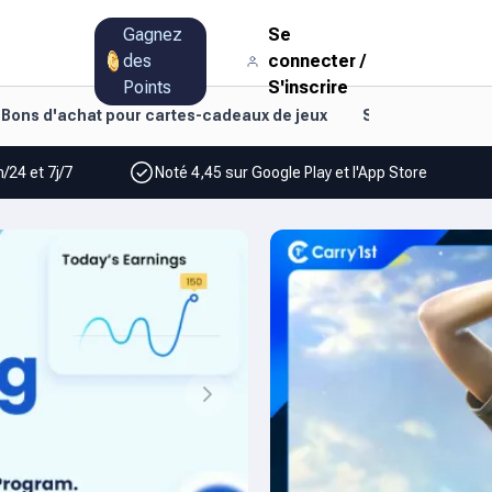
Gagnez
Se
des
connecter
/
Points
S'inscrire
Bons d'achat pour cartes-cadeaux de jeux
Style de vie et d
/24 et 7j/7
Noté 4,45 sur Google Play et l'App Store