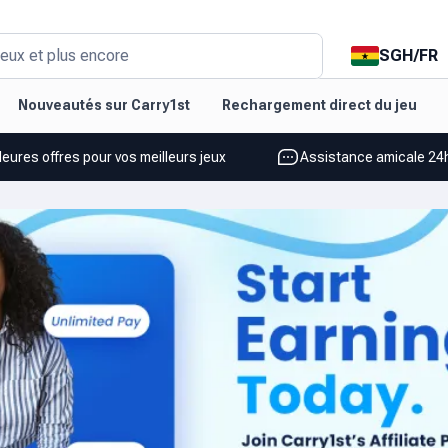
SGH
/
FR
eux et plus encore
Nouveautés sur Carry1st
Rechargement direct du jeu
leures offres pour vos meilleurs jeux
Assistance amicale 24h