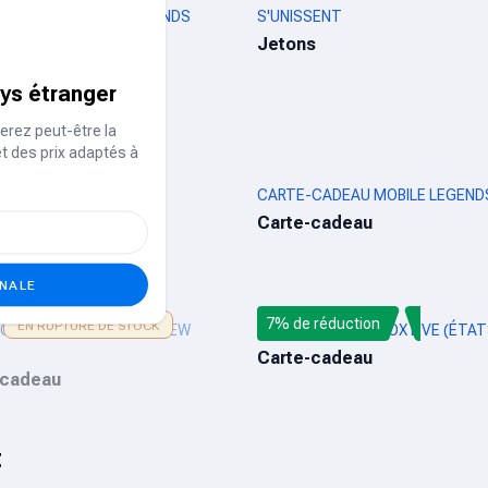
ADAIRES MOBILE LEGENDS
S'UNISSENT
r
Jetons
ays étranger
deaux de jeux
erez peut-être la
et des prix adaptés à
 US
CARTE-CADEAU MOBILE LEGEND
-cadeau
Carte-cadeau
ONALE
7% de réduction
EN RUPTURE DE STOCK
CADEAU MOBILE PUBG NEW
CARTE CADEAU XBOX LIVE (ÉTAT
Carte-cadeau
-cadeau
t