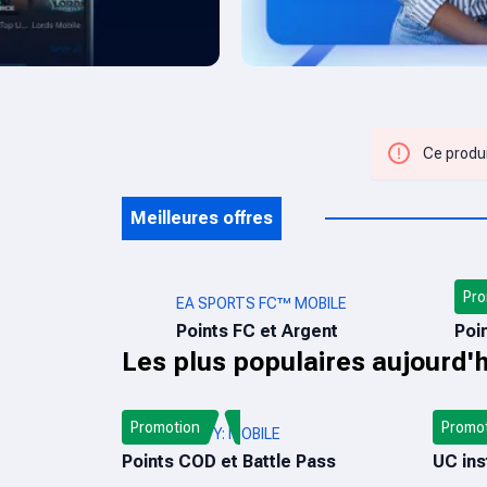
Ce produi
Meilleures offres
Pro
EA SPORTS FC™ MOBILE
CALL
Points FC et Argent
Poi
Les plus populaires aujourd'h
Promotion
Promo
CALL OF DUTY: MOBILE
PUBG M
Points COD et Battle Pass
UC in