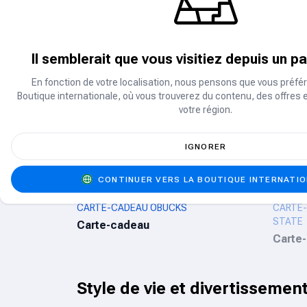
HEBDOM
Or et diamant
Passe
Il semblerait que vous visitiez depuis un p
Bons d'achat pour cartes-ca
En fonction de votre localisation, nous pensons que vous préfér
Boutique internationale, où vous trouverez du contenu, des offres 
votre région.
5% de réduction
CARTE-CADEAU FREE FIRE
STEAM
Carte-cadeau
Carte
IGNORER
CONTINUER VERS LA BOUTIQUE INTERNATI
CARTE-CADEAU OBUCKS
CARTE-
STATE
Carte-cadeau
Carte
Style de vie et divertissemen