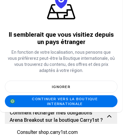
À propos des obligations Arena Breakout
Arena Breakout est un jeu de tir tactique à la
première personne immersif et gratuit sur
Il semblerait que vous visitiez depuis
mobile. Plongez dans un monde ouvert mortel
un pays étranger
appelé la Dark Zone et incarnez un membre
honorable des forces spéciales ou un hors-la-loi
En fonction de votre localisation, nous pensons que
sans scrupules. Surveillez attentivement vos
vous préférerez peut-être la Boutique internationale, où
signes vitaux grâce au système de santé réaliste
d'Arena Breakout, soignez plus de 10 types de
vous trouverez du contenu, des offres et des prix
blessures différents et assurez votre survie.
adaptés à votre région.
Les Bonds sont une forme de monnaie virtuelle
dans Arena Breakout qui permet d'acheter divers
IGNORER
objets, notamment des armes, de l'équipement
et des skins.
CONTINUER VERS LA BOUTIQUE
INTERNATIONALE
Comment recharger mes obligations
Arena Breakout sur la boutique Carry1st ?
Consulter shop.carry1st.com