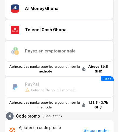
ATMoney Ghana
Telecel Cash Ghana
Payez en cryptomonnaie
Achetez des packs supérieurs pour utiliser la
Above 86.5
méthode
GH₵
+ 0.65
PayPal
Indisponible pour le moment
Achetez des packs supérieurs pour utiliser la
123.5 - 3.7k
méthode
GH₵
4
Code promo
(
Facultatif
)
Ajouter un code promo
Se connecter