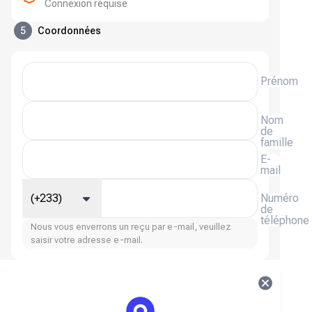
Connexion requise
5
Coordonnées
Prénom
Nom
de
famille
E-
mail
(+233)
Numéro
de
téléphone
Nous vous enverrons un reçu par e-mail, veuillez
saisir votre adresse e-mail.
Évasion d'arène Bonds FAQ