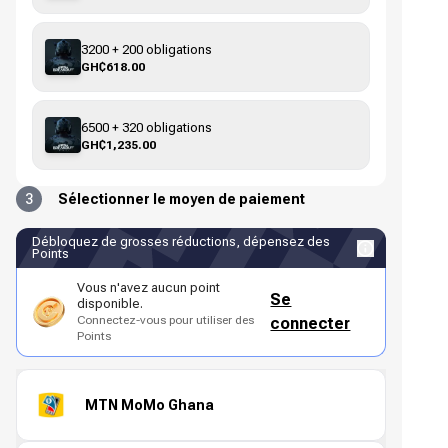
3200 + 200 obligations
GH₵618.00
6500 + 320 obligations
GH₵1,235.00
3
Sélectionner le moyen de paiement
Débloquez de grosses réductions, dépensez des
Points
Vous n'avez aucun point
Se
disponible.
Connectez-vous pour utiliser des
connecter
Points
MTN MoMo Ghana