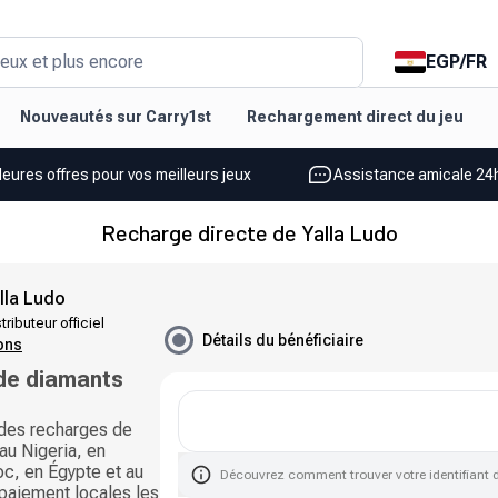
EGP
/
FR
eux et plus encore
Nouveautés sur Carry1st
Rechargement direct du jeu
leures offres pour vos meilleurs jeux
Assistance amicale 24h
Recharge directe de Yalla Ludo
lla Ludo
tributeur officiel
Détails du bénéficiaire
ions
de diamants
des recharges de
au Nigeria, en
oc, en Égypte et au
Découvrez comment trouver votre identifiant 
paiement locales les