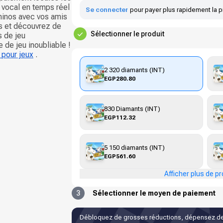
t vocal en temps réel
Se connecter
pour payer plus rapidement la p
minos avec vos amis
is et découvrez de
Sélectionner le produit
 de jeu
 de jeu inoubliable !
 pour jeux
.
2 320 diamants (INT)
EGP280.80
830 Diamants (INT)
EGP112.32
5 150 diamants (INT)
EGP561.60
Afficher plus de pr
3
Sélectionner le moyen de paiement
Débloquez de grosses réductions, dépensez de