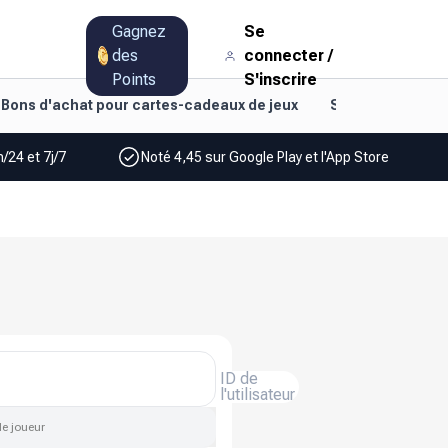
Gagnez
Se
des
connecter
/
Points
S'inscrire
Bons d'achat pour cartes-cadeaux de jeux
Style de vie et d
/24 et 7j/7
Noté 4,45 sur Google Play et l'App Store
ID de
l'utilisateur
de joueur