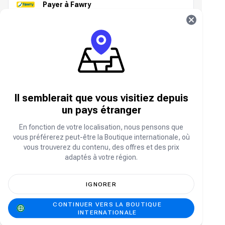
Payer à Fawry
Orange Cash
WePay
Il semblerait que vous visitiez depuis
un pays étranger
argent électronique
En fonction de votre localisation, nous pensons que
vous préférerez peut-être la Boutique internationale, où
+ 1.00
vous trouverez du contenu, des offres et des prix
Payer avec Aman
adaptés à votre région.
+ 1.00
IGNORER
Payez avec Masary
CONTINUER VERS LA BOUTIQUE
+ 1.00
INTERNATIONALE
Carte