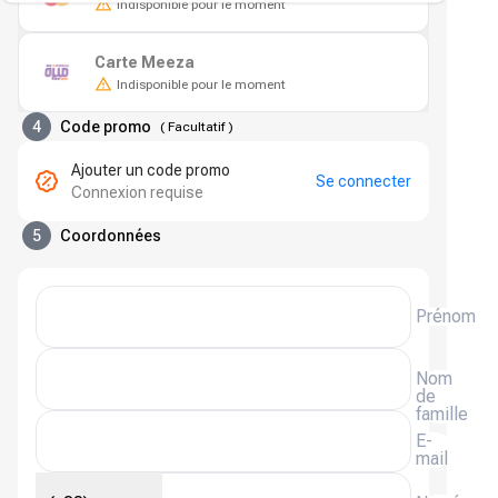
Indisponible pour le moment
Carte Meeza
Indisponible pour le moment
4
Code promo
(
Facultatif
)
Ajouter un code promo
Se connecter
Connexion requise
5
Coordonnées
Prénom
Nom
de
famille
E-
mail