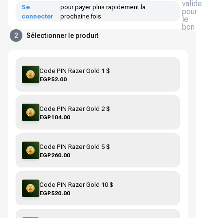
valide
Se
pour payer plus rapidement la
pour
connecter
prochaine fois
le
bon
2
Sélectionner le produit
Code PIN Razer Gold 1 $
EGP52.00
Code PIN Razer Gold 2 $
EGP104.00
Code PIN Razer Gold 5 $
EGP260.00
Code PIN Razer Gold 10 $
EGP520.00