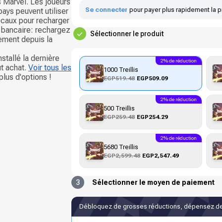
s Marvel. Les joueurs
Se connecter
pour payer plus rapidement la p
ays peuvent utiliser
ocaux pour recharger
 bancaire: rechargez
Sélectionner le produit
ement depuis la
stallé la dernière
2% de réduction
ut achat.
Voir tous les
1000 Treillis
lus d'options !
EGP519.48
EGP509.09
2% de réduction
500 Treillis
EGP259.48
EGP254.29
2% de réduction
5680 Treillis
EGP2,599.48
EGP2,547.49
3
Sélectionner le moyen de paiement
Débloquez de grosses réductions, dépensez de