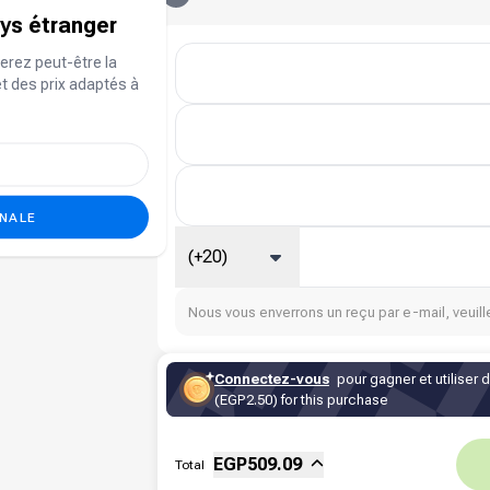
ays étranger
erez peut-être la
et des prix adaptés à
ONALE
(+20)
Nous vous enverrons un reçu par e-mail, veuille
Connectez-vous
pour gagner et utiliser 
(EGP2.50) for this purchase
Sous-total
Fee
EGP
509.09
Total
Réduction