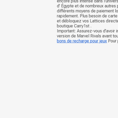
encore plus intense dans l'univer
d' Égypte et de nombreux autres p
différents moyens de paiement l
rapidement. Plus besoin de carte
et débloquez vos Lattices direct
boutique Carry1st .
Important: Assurez-vous d'avoir in
version de Marvel Rivals avant to
bons de recharge pour jeux
Pour p