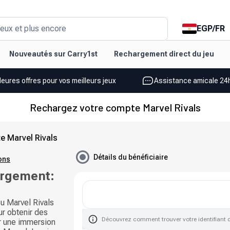
EGP
/
FR
eux et plus encore
Nouveautés sur Carry1st
Rechargement direct du jeu
leures offres pour vos meilleurs jeux
Assistance amicale 24h
Rechargez votre compte Marvel Rivals
e Marvel Rivals
Détails du bénéficiaire
ions
argement:
u Marvel Rivals
ur obtenir des
Découvrez comment trouver votre identifiant 
ir une immersion