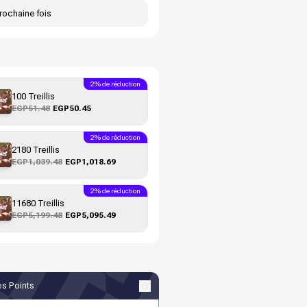
rochaine fois
2% de réduction
100 Treillis
EGP51.48
EGP50.45
2% de réduction
2180 Treillis
EGP1,039.48
EGP1,018.69
2% de réduction
11680 Treillis
EGP5,199.48
EGP5,095.49
s Points