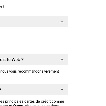
s !
le site Web ?
nt, nous vous recommandons vivement
?
 les principales cartes de crédit comme
pper et Ozow, ainsi que les options