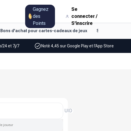
Gagnez
Se
des
connecter
/
Points
S'inscrire
Bons d'achat pour cartes-cadeaux de jeux
Style de vie et d
/24 et 7j/7
Noté 4,45 sur Google Play et l'App Store
UID
de joueur