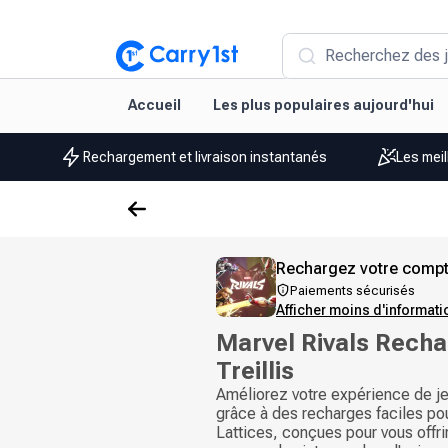
Recherchez des j
Accueil
Les plus populaires aujourd'hui
Rechargement et livraison instantanés
Les meil
Rechargez votre compt
Paiements sécurisés
Afficher moins d'informat
Marvel Rivals Rech
Treillis
Améliorez votre expérience de je
grâce à des recharges faciles po
Lattices, conçues pour vous offr