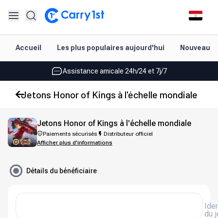
Rechargement et livraison instantanés
Accueil
Les plus populaires aujourd'hui
Nouveautés
Les meilleures offres pour vos meilleurs jeux
Assistance amicale 24h/24 et 7j/7
Noté 4,45 sur Google Play et l'App Store
Jetons Honor of Kings à l'échelle mondiale
Rechargement et livraison instantanés
Jetons Honor of Kings à l'échelle mondiale
Les meilleures offres pour vos meilleurs jeux
Paiements sécurisés
Distributeur officiel
Afficher plus d'informations
Assistance amicale 24h/24 et 7j/7
Noté 4,45 sur Google Play et l'App Store
Détails du bénéficiaire
Iden
du 