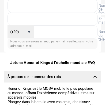
No
de
fami
E-
mai
(+20)
Num
de
tél
Nous vous enverrons un reçu par e-mail, veuillez saisir votre
adresse e-mail.
Jetons Honor of Kings à l'échelle mondiale FAQ
À propos de l'honneur des rois
Honor of Kings est le MOBA mobile le plus populaire
au monde, offrant l'expérience compétitive ultime sur
appareils mobiles.
Plongez dans la bataille avec vos amis, choisissez