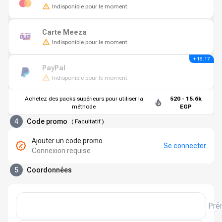
Indisponible pour le moment
Carte Meeza
Indisponible pour le moment
+ 18.17
PayPal
Indisponible pour le moment
Achetez des packs supérieurs pour utiliser la
520 - 15.6k
méthode
EGP
4
Code promo
(
Facultatif
)
Ajouter un code promo
Se connecter
Connexion requise
5
Coordonnées
Pré