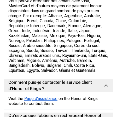
Vous pouvez effectuer des achats avec Visa,
MasterCard et d'autres moyens de paiement locaux
disponibles dans un grand nombre de pays pris en
charge. Par exemple: Albanie, Argentine, Australie,
Belgique, Brésil, Canada, Chine, Colombie,
République tchèque, Danemark, France, Alemagne,
Grèce, Inde, Indonésie, Irlande, Italie, Japon,
Kazakhstan, Malaisie, Mexique, Pays-Bas, Nigeria,
Norvège, Pakistan, Philippines, Pologne, Portugal,
Russie, Arabie saoudite, Singapour, Corée du sud,
Espagne, Suède, Suisse, Taïwan, Thaïlande, Turquie,
Ukraine, Émirats arabes unis, Royaume-uni, États-Unis,
Viêt nam, Algérie, Arménie, Autriche, Bahreïn,
Bangladesh, Bolivie, Bulgarie, Chili, Costa Rica,
Équateur, Égypte, Salvador, Ghana et Guatemala.
Comment puis-je contacter le service client
d'Honor of Kings ?
Visit the
Page d'assistance
on the Honor of Kings
website to contact them.
Qu'est-ce que j'obtiens en rechargeant Honor of