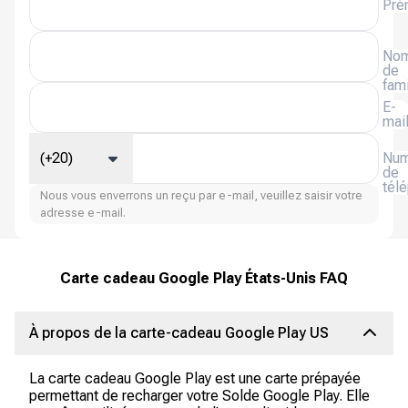
Pré
No
de
fami
E-
mai
(+20)
Num
de
tél
Nous vous enverrons un reçu par e-mail, veuillez saisir votre
adresse e-mail.
Carte cadeau Google Play États-Unis FAQ
À propos de la carte-cadeau Google Play US
La carte cadeau Google Play est une carte prépayée
permettant de recharger votre Solde Google Play. Elle