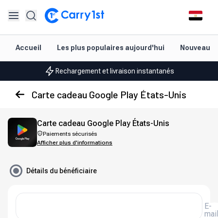
Accueil
Les plus populaires aujourd'hui
Nouveautés
Rechargement et livraison instantanés
Les meilleures offres pour vos meilleurs jeux
Carte cadeau Google Play États-Unis
Assistance amicale 24h/24 et 7j/7
Carte cadeau Google Play États-Unis
Noté 4,45 sur Google Play et l'App Store
Paiements sécurisés
Afficher plus d'informations
Rechargement et livraison instantanés
Les meilleures offres pour vos meilleurs jeux
Détails du bénéficiaire
Assistance amicale 24h/24 et 7j/7
E-
Noté 4,45 sur Google Play et l'App Store
mai