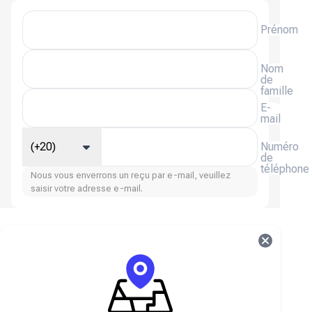
Prénom
Nom
de
famille
E-
mail
(+20)
Numéro
de
téléphone
Nous vous enverrons un reçu par e-mail, veuillez
saisir votre adresse e-mail.
Steam (QAR, SAR, Émirats arabes unis) FAQ
À propos de Steam (QAR, SAR, AED)