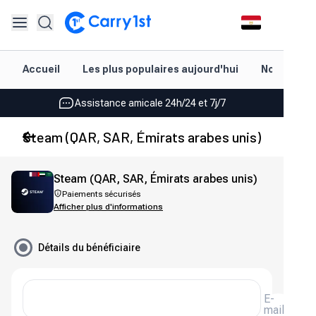
Rechargement et livraison instantanés
Accueil
Les plus populaires aujourd'hui
Nouveautés
Les meilleures offres pour vos meilleurs jeux
Assistance amicale 24h/24 et 7j/7
Noté 4,45 sur Google Play et l'App Store
Steam (QAR, SAR, Émirats arabes unis)
Rechargement et livraison instantanés
Steam (QAR, SAR, Émirats arabes unis)
Les meilleures offres pour vos meilleurs jeux
Paiements sécurisés
Afficher plus d'informations
Assistance amicale 24h/24 et 7j/7
Noté 4,45 sur Google Play et l'App Store
Détails du bénéficiaire
E-
mail