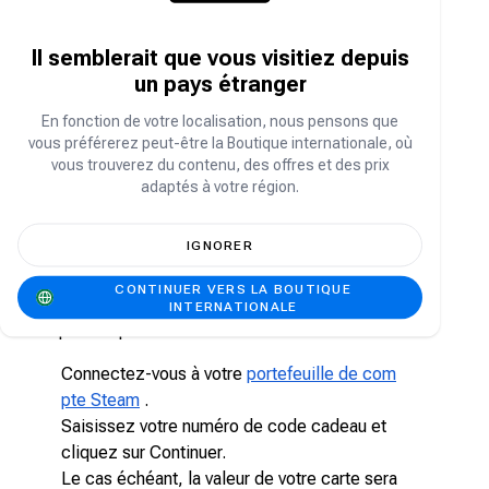
Steam est la plateforme idéale pour jouer,
discuter et créer des jeux. Accédez
instantanément à vos jeux !
Il semblerait que vous visitiez depuis
un pays étranger
Une carte cadeau Steam est le meilleur moyen
d'alimenter votre portefeuille Steam, avec près
En fonction de votre localisation, nous pensons que
de 30 000 jeux, des AAA aux jeux indépendants,
vous préférerez peut-être la Boutique internationale, où
en passant par tous les autres. Profitez d'offres
vous trouverez du contenu, des offres et des prix
exclusives, de mises à jour automatiques et
adaptés à votre région.
d'autres avantages exceptionnels.
Comment puis-je utiliser ma carte-cadeau
IGNORER
Steam (QAR, SAR, AED) ?
CONTINUER VERS LA BOUTIQUE
INTERNATIONALE
Rechargez votre portefeuille Steam en quatre
étapes simples !
Connectez-vous à votre
portefeuille de com
pte Steam
.
Saisissez votre numéro de code cadeau et
cliquez sur Continuer.
Le cas échéant, la valeur de votre carte sera