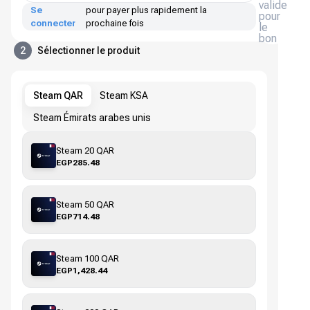
valide
Se
pour payer plus rapidement la
pour
connecter
prochaine fois
le
bon
2
Sélectionner le produit
Steam QAR
Steam KSA
Steam Émirats arabes unis
Steam 20 QAR
EGP285.48
Steam 50 QAR
EGP714.48
Steam 100 QAR
EGP1,428.44