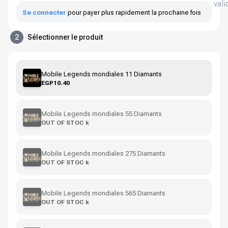
vali
Se connecter
pour payer plus rapidement la prochaine fois
2
Sélectionner le produit
Mobile Legends mondiales 11 Diamants
EGP10.40
Mobile Legends mondiales 55 Diamants
OUT OF STOC k
Mobile Legends mondiales 275 Diamants
OUT OF STOC k
Mobile Legends mondiales 565 Diamants
OUT OF STOC k