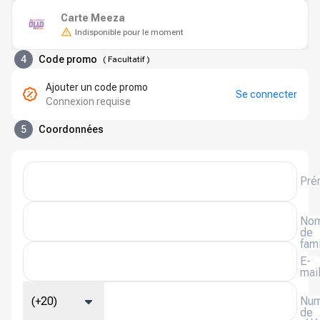
Carte Meeza
Indisponible pour le moment
4
Code promo
(
Facultatif
)
Ajouter un code promo
Se connecter
Connexion requise
5
Coordonnées
Pré
No
de
fami
E-
mai
(+20)
Num
de